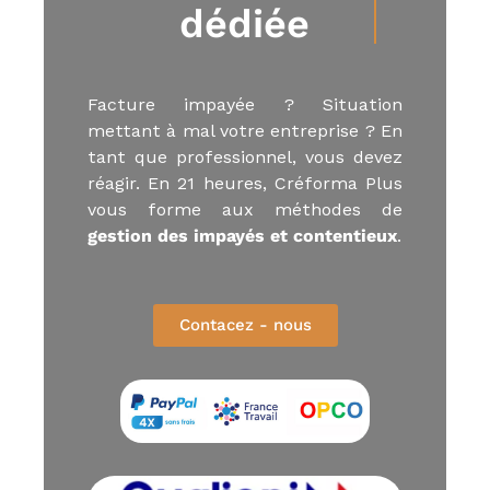
dédiée​
u
E
-
l
e
Facture impayée ? Situation
a
mettant à mal votre entreprise ? En
r
n
tant que professionnel, vous devez
i
réagir. En 21 heures, Créforma Plus
n
vous forme aux méthodes de
g
,
gestion des impayés et contentieux
.
f
o
r
m
Contacez - nous
a
t
e
u
r
a
u
x
m