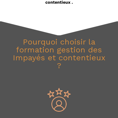
contentieux .
Pourquoi choisir la
formation gestion des
Impayés et contentieux
?