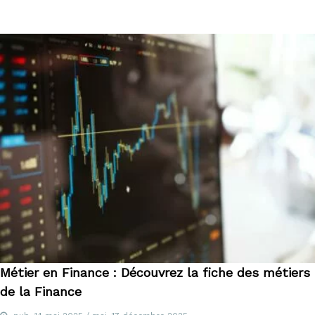
I
F
P
,
C
I
P
,
C
r
é
d
i
t
s
a
u
x
p
r
o
f
Métier en Finance : Découvrez la fiche des métiers
e
de la Finance
s
s