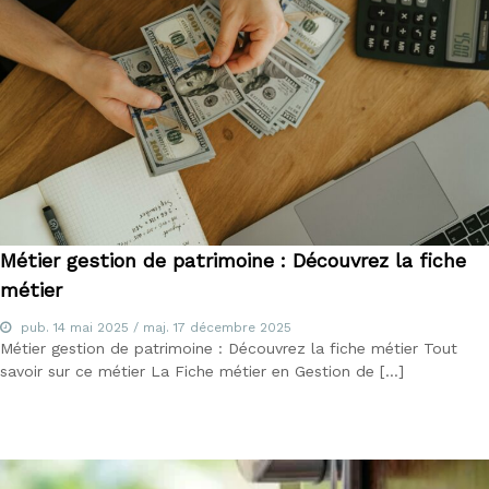
d
u
E
-
l
e
a
r
n
i
n
g
,
Métier gestion de patrimoine : Découvrez la fiche
f
métier
o
r
pub.
14 mai 2025
/ maj.
17 décembre 2025
m
Métier gestion de patrimoine : Découvrez la fiche métier Tout
a
t
savoir sur ce métier La Fiche métier en Gestion de […]
e
u
r
a
u
x