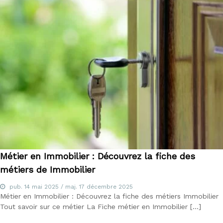
m
é
t
i
e
r
s
d
e
:
I
O
B
S
P
,
I
Métier en Immobilier : Découvrez la fiche des
A
métiers de Immobilier
S
,
pub.
14 mai 2025
/ maj.
17 décembre 2025
C
Métier en Immobilier : Découvrez la fiche des métiers Immobilier
I
F
Tout savoir sur ce métier La Fiche métier en Immobilier […]
,