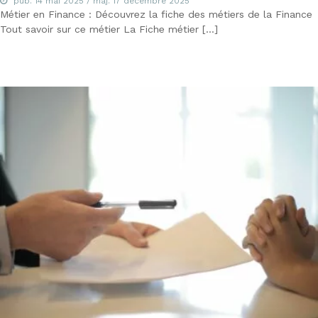
pub.
14 mai 2025
/ maj.
17 décembre 2025
i
Métier en Finance : Découvrez la fiche des métiers de la Finance
o
n
Tout savoir sur ce métier La Fiche métier […]
n
e
l
s
e
t
N
é
g
o
c
i
a
t
e
u
r
i
m
m
o
b