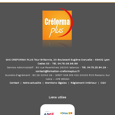
SAS CREFORMA PLUS Tour Britannia, 20 Boulevard Eugène Deruelle - 69432 Lyon
Cedex 03
-
Tél. 04.78.08.98.88
Service Administratif : 80 rue Faventines 26000 Valence -
Tél. 04.75.25.84.29
-
contact@formation-creformaplus.fr
Numéro d’agrément : 82 26 02140 26 - SIRET 538 815 432 00033 RCS Romans Sur
Isère – APE 8559A
Contact
|
Notre actualite
|
Mentions légales
|
Règlement intérieur
|
CGV
Liens utiles