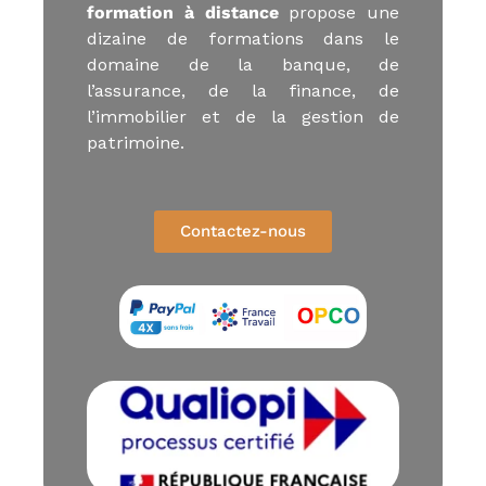
formation à distance
propose une
u
E
dizaine de formations dans le
-
domaine de la banque, de
l
l’assurance, de la finance, de
e
a
l’immobilier et de la gestion de
r
patrimoine.
n
i
n
g
,
Contactez-nous
f
o
r
m
a
t
e
u
r
a
u
x
m