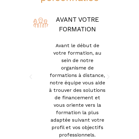
TRE
AVANT VOTRE
ON
FORMATION
on et la
Avant le début de
 vos
votre formation, au
u sein
sein de notre
sme de
organisme de
stance
,
formations à distance,
 vous
notre équipe vous aide
dans
à trouver des solutions
ion
de financement et
en vous
vous oriente vers la
onseils
formation la plus
.
adaptée suivant votre
profil et vos objectifs
professionnels.