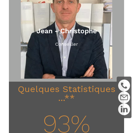
Jean - Christophe
Conseiller
Quelques Statistiques
...**
93
%