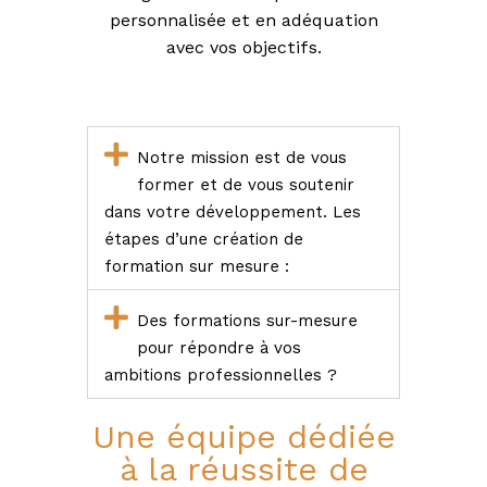
personnalisée et en adéquation
n
n
avec vos objectifs.
e
l
s
e
t
N
Notre mission est de vous
é
former et de vous soutenir
g
dans votre développement. Les
o
c
étapes d’une création de
i
formation sur mesure :
a
t
e
Des formations sur-mesure
u
pour répondre à vos
r
i
ambitions professionnelles ?
m
m
Une équipe dédiée
o
b
à la réussite de
i