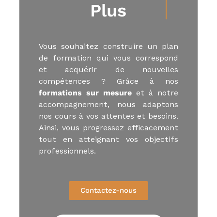
Plus
u
E
-
l
e
Vous souhaitez construire un plan
a
de formation qui vous correspond
r
n
et acquérir de nouvelles
i
compétences ? Grâce à nos
n
formations sur mesure
et à notre
g
,
accompagnement, nous adaptons
f
nos cours à vos attentes et besoins.
o
Ainsi, vous progressez efficacement
r
m
tout en atteignant vos objectifs
a
professionnels.
t
e
u
r
a
Contactez-nous
u
x
m