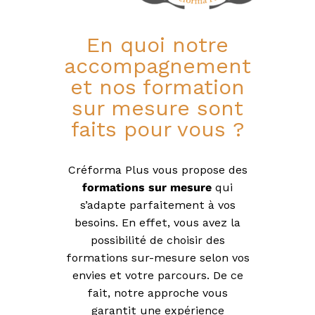
P
,
C
En quoi notre
I
accompagnement
P
,
et nos formation
C
r
sur mesure sont
é
faits pour vous ?
d
i
t
s
Créforma Plus vous propose des
a
formations sur mesure
qui
u
x
s’adapte parfaitement à vos
p
besoins. En effet, vous avez la
r
o
possibilité de choisir des
f
formations sur-mesure selon vos
e
envies et votre parcours. De ce
s
s
fait, notre approche vous
i
garantit une expérience
o