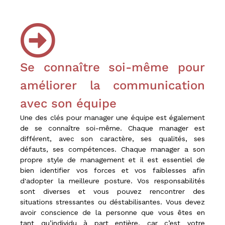
n
n
e
l
s
e
t
Se connaître soi-même pour
N
é
améliorer la communication
g
o
avec son équipe
c
Une des clés pour manager une équipe est également
i
a
de se connaître soi-même. Chaque manager est
t
différent, avec son caractère, ses qualités, ses
e
défauts, ses compétences. Chaque manager a son
u
propre style de management et il est essentiel de
r
bien identifier vos forces et vos faiblesses afin
i
d'adopter la meilleure posture. Vos responsabilités
m
m
sont diverses et vous pouvez rencontrer des
o
situations stressantes ou déstabilisantes. Vous devez
b
avoir conscience de la personne que vous êtes en
i
tant qu’individu à part entière, car c’est votre