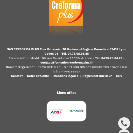
SAS CREFORMA PLUS Tour Britannia, 20 Boulevard Eugène Deruelle - 69432 Lyon
Cedex 03
-
Tél. 04.78.08.98.88
Service Administratif : 80 rue Faventines 26000 Valence -
Tél. 04.75.25.84.29
-
contact@formation-creformaplus.fr
Numéro d’agrément : 82 26 02140 26 - SIRET 538 815 432 00033 RCS Romans Sur
Isère – APE 8559A
Contact
|
Notre actualite
|
Mentions légales
|
Règlement intérieur
|
CGV
Liens utiles