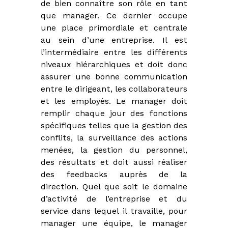
de bien connaître son rôle en tant
é
que manager. Ce dernier occupe
t
i
une place primordiale et centrale
e
au sein d’une entreprise. Il est
r
l’intermédiaire entre les différents
s
d
niveaux hiérarchiques et doit donc
e
assurer une bonne communication
:
entre le dirigeant, les collaborateurs
I
O
et les employés. Le manager doit
B
remplir chaque jour des fonctions
S
spécifiques telles que la gestion des
P
,
conflits, la surveillance des actions
I
menées, la gestion du personnel,
A
des résultats et doit aussi réaliser
S
,
des feedbacks auprès de la
C
direction. Quel que soit le domaine
I
d’activité de l’entreprise et du
F
,
service dans lequel il travaille, pour
I
manager une équipe, le manager
F