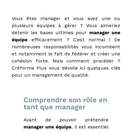
u
E
-
Vous êtes manager et vous avez une ou
l
e
plusieurs équipes à gérer ? Vous aimeriez
a
détenir les bases ultimes pour
manager une
r
équipe
efficacement ? C’est normal ! De
n
i
nombreuses responsabilités vous incombent
n
et notamment le fait de fédérer et créer une
g
cohésion forte. Mais comment procéder ?
,
f
Créforma Plus vous dévoile ici quelques clés
o
pour un management de qualité.
r
m
a
t
Comprendre son rôle en
e
u
tant que manager
r
a
Avant de pouvoir prétendre
u
x
manager une équipe
, il est essentiel
m