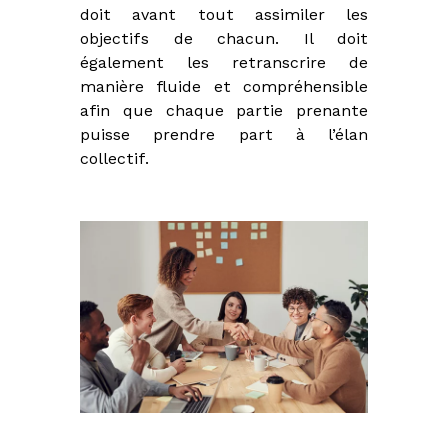
doit avant tout assimiler les
P
,
objectifs de chacun. Il doit
C
également les retranscrire de
I
manière fluide et compréhensible
P
,
afin que chaque partie prenante
C
puisse prendre part à l’élan
r
collectif.
é
d
i
t
s
a
u
x
p
r
o
f
e
s
s
i
o