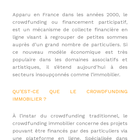
u
E
Apparu en France dans les années 2000, le
-
l
crowdfunding ou financement participatif,
e
est un mécanisme de collecte financière en
a
ligne visant à regrouper de petites sommes
r
n
auprès d’un grand nombre de particuliers. Si
i
ce nouveau modèle économique est très
n
populaire dans les domaines associatifs et
g
,
artistiques, il s’étend aujourd’hui à des
f
secteurs insoupçonnés comme l’immobilier.
o
r
m
QU’EST-CE QUE LE CROWDFUNDING
a
IMMOBILIER ?
t
e
u
À l’instar du crowdfunding traditionnel, le
r
a
crowdfunding immobilier concerne des projets
u
pouvant être financés par des particuliers via
x
une plateforme en ligne. Spécialisée dans
m