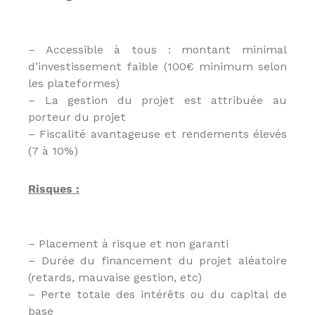
n
n
e
– Accessible à tous : montant minimal
l
s
d’investissement faible (100€ minimum selon
e
les plateformes)
t
– La gestion du projet est attribuée au
N
é
porteur du projet
g
– Fiscalité avantageuse et rendements élevés
o
(7 à 10%)
c
i
a
Risques :
t
e
u
r
i
– Placement à risque et non garanti
m
– Durée du financement du projet aléatoire
m
(retards, mauvaise gestion, etc)
o
b
– Perte totale des intérêts ou du capital de
i
base