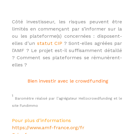
l
i
e
r
Côté investisseur, les risques peuvent être
limités en commençant par s’informer sur la
ou les plateforme(s) concernées : disposent-
elles d’un
statut CIP
? Sont-elles agréées par
l’AMF ? Le projet est-il suffisamment détaillé
? Comment ses plateformes se rémunèrent-
elles ?
Bien investir avec le crowdfunding
1
Baromètre réalisé par l’agrégateur Hellocrowdfunding et le
site Fundimmo
Pour plus d’informations
https://www.amf-france.org/fr