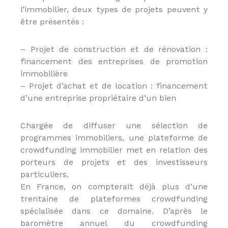
é
l’immobilier, deux types de projets peuvent y
t
être présentés :
i
e
r
– Projet de construction et de rénovation :
s
financement des entreprises de promotion
d
e
immobilière
:
– Projet d’achat et de location : financement
I
d’une entreprise propriétaire d’un bien
O
B
S
Chargée de diffuser une sélection de
P
,
programmes immobiliers, une plateforme de
I
crowdfunding immobilier met en relation des
A
porteurs de projets et des investisseurs
S
,
particuliers.
C
En France, on compterait déjà plus d’une
I
trentaine de plateformes crowdfunding
F
,
spécialisée dans ce domaine. D’après le
I
baromètre annuel du crowdfunding
F