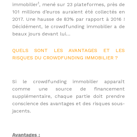
1
immobilier
, mené sur 23 plateformes, près de
P
,
101 millions d’euros auraient été collectés en
C
2017. Une hausse de 83% par rapport à 2016 !
I
Décidément, le crowdfunding immobilier a de
P
,
beaux jours devant lui…
C
r
é
QUELS SONT LES AVANTAGES ET LES
d
RISQUES DU CROWDFUNDING IMMOBILIER ?
i
t
s
a
Si le crowdfunding immobilier apparaît
u
x
comme une source de financement
p
supplémentaire, chaque partie doit prendre
r
conscience des avantages et des risques sous-
o
f
jacents.
e
s
s
i
Avantages :
o