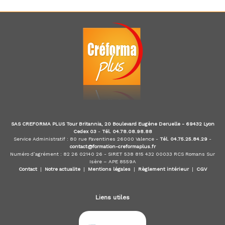
d
u
E
-
l
e
a
r
n
i
n
g
,
SAS CREFORMA PLUS Tour Britannia, 20 Boulevard Eugène Deruelle - 69432 Lyon
f
Cedex 03
-
Tél. 04.78.08.98.88
o
Service Administratif : 80 rue Faventines 26000 Valence -
Tél. 04.75.25.84.29
-
r
contact@formation-creformaplus.fr
m
Numéro d’agrément : 82 26 02140 26 - SIRET 538 815 432 00033 RCS Romans Sur
a
Isère – APE 8559A
t
Contact
|
Notre actualite
|
Mentions légales
|
Règlement intérieur
|
CGV
e
u
r
Liens utiles
a
u
x