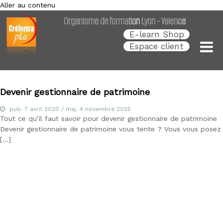
Aller au contenu
Créforma Plus
C
Organisme de formation Lyon - Valence
r
é
E-learn Shop
f
Espace client
o
r
m
a
P
Devenir gestionnaire de patrimoine
l
u
pub.
7 avril 2020
/ maj.
4 novembre 2025
s
Tout ce qu’il faut savoir pour devenir gestionnaire de patrimoine
,
Devenir gestionnaire de patrimoine vous tente ? Vous vous posez
s
[…]
p
é
c
i
a
l
i
s
t
e