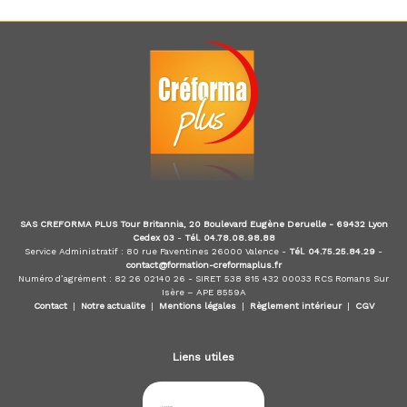
d
u
E
-
l
e
a
r
n
i
n
g
,
SAS CREFORMA PLUS Tour Britannia, 20 Boulevard Eugène Deruelle - 69432 Lyon
f
Cedex 03
-
Tél. 04.78.08.98.88
o
Service Administratif : 80 rue Faventines 26000 Valence -
Tél. 04.75.25.84.29
-
r
contact@formation-creformaplus.fr
m
Numéro d’agrément : 82 26 02140 26 - SIRET 538 815 432 00033 RCS Romans Sur
a
Isère – APE 8559A
t
Contact
|
Notre actualite
|
Mentions légales
|
Règlement intérieur
|
CGV
e
u
r
Liens utiles
a
u
x