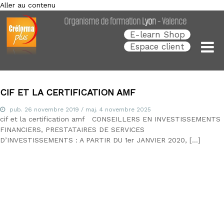
Aller au contenu
Créforma Plus
C
Organisme de formation Lyon - Valence
r
é
E-learn Shop
f
Espace client
o
r
m
a
P
CIF ET LA CERTIFICATION AMF
l
u
pub.
26 novembre 2019
/ maj.
4 novembre 2025
s
cif et la certification amf CONSEILLERS EN INVESTISSEMENTS
,
FINANCIERS, PRESTATAIRES DE SERVICES
s
D’INVESTISSEMENTS : A PARTIR DU 1er JANVIER 2020, […]
p
é
c
i
a
l
i
s
t
e