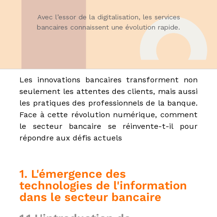
u
E
Avec l’essor de la digitalisation, les services
-
bancaires connaissent une évolution rapide.
l
e
a
r
n
i
Les innovations bancaires transforment non
n
seulement les attentes des clients, mais aussi
g
,
les pratiques des professionnels de la banque.
f
Face à cette révolution numérique, comment
o
le secteur bancaire se réinvente-t-il pour
r
m
répondre aux défis actuels
a
t
e
1. L'émergence des
u
r
technologies de l'information
a
dans le secteur bancaire
u
x
m