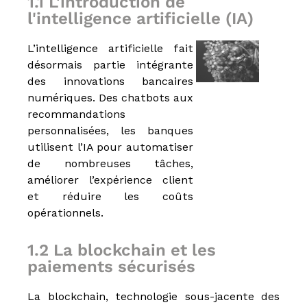
1.1 L'introduction de
é
l'intelligence artificielle (IA)
t
i
e
L’intelligence artificielle fait
r
désormais partie intégrante
s
des innovations bancaires
d
e
numériques. Des chatbots aux
:
recommandations
I
personnalisées, les banques
O
B
utilisent l’IA pour automatiser
S
de nombreuses tâches,
P
améliorer l’expérience client
,
I
et réduire les coûts
A
opérationnels.
S
,
C
1.2 La blockchain et les
I
paiements sécurisés
F
,
I
La blockchain, technologie sous-jacente des
F