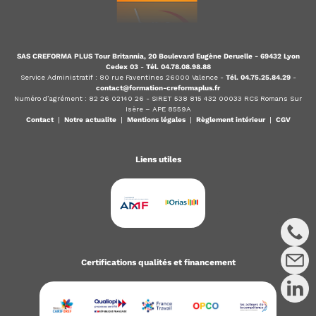
SAS CREFORMA PLUS Tour Britannia, 20 Boulevard Eugène Deruelle - 69432 Lyon
Cedex 03
-
Tél. 04.78.08.98.88
Service Administratif : 80 rue Faventines 26000 Valence -
Tél. 04.75.25.84.29
-
contact@formation-creformaplus.fr
Numéro d’agrément : 82 26 02140 26 - SIRET 538 815 432 00033 RCS Romans Sur
Isère – APE 8559A
Contact
|
Notre actualite
|
Mentions légales
|
Règlement intérieur
|
CGV
Liens utiles
Certifications qualités et financement