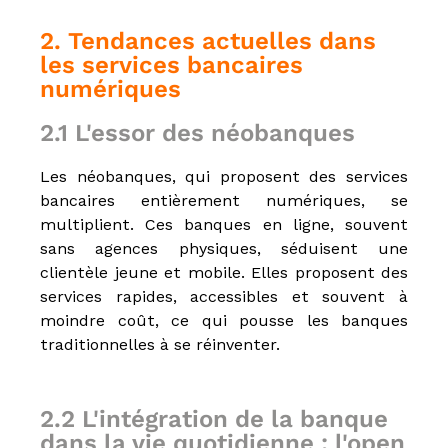
n
2. Tendances actuelles dans
n
e
les services bancaires
l
numériques
s
e
t
2.1 L'essor des néobanques
N
é
Les néobanques, qui proposent des services
g
o
bancaires entièrement numériques, se
c
multiplient. Ces banques en ligne, souvent
i
sans agences physiques, séduisent une
a
t
clientèle jeune et mobile. Elles proposent des
e
services rapides, accessibles et souvent à
u
moindre coût, ce qui pousse les banques
r
i
traditionnelles à se réinventer.
m
m
o
2.2 L'intégration de la banque
b
i
dans la vie quotidienne : l'open