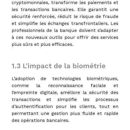
cryptomonnaies, transforme les paiements et
P
les transactions bancaires. Elle garantit une
,
C
sécurité renforcée, réduit le risque de fraude
I
et simplifie les échanges transfrontaliers. Les
P
professionnels de la banque doivent s’adapter
,
C
à ces nouveaux outils pour offrir des services
r
plus sûrs et plus efficaces.
é
d
i
t
1.3 L'impact de la biométrie
s
a
u
L’adoption de technologies biométriques,
x
comme la reconnaissance faciale et
p
l’empreinte digitale, améliore la sécurité des
r
o
transactions et simplifie les processus
f
d’authentification pour les clients, tout en
e
permettant une gestion plus fluide et rapide
s
s
des opérations bancaires.
i
o