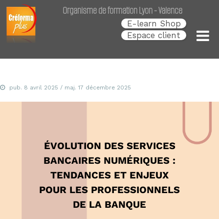
Créforma Plus
C
Organisme de formation Lyon - Valence
r
é
E-learn Shop
f
Espace client
o
r
m
a
P
l
pub.
8 avril 2025
/ maj.
17 décembre 2025
u
s
,
s
p
é
ÉVOLUTION DES SERVICES
c
i
BANCAIRES NUMÉRIQUES :
a
l
TENDANCES ET ENJEUX
i
POUR LES PROFESSIONNELS
s
t
DE LA BANQUE
e
d