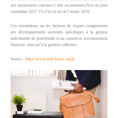
n
aux transactions conclues à titre occasionnel (Avis du joint
n
committee 2017 37) d’ici la fin de l’année 2019.
e
l
s
Ces orientations sur les facteurs de risques comprennent
e
des développements sectoriels spécifiques à la gestion
t
N
individuelle de portefeuille et au conseil en investissement
é
financier, ainsi qu’à la gestion collective.
g
o
c
Source :
https://www.amf-france.org/fr
i
a
t
e
u
r
i
m
m
o
b
i