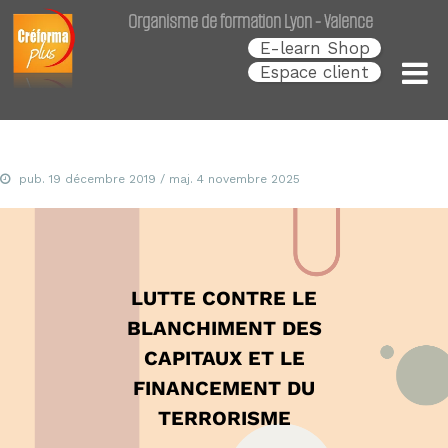
Créforma Plus
C
Organisme de formation Lyon - Valence
r
é
E-learn Shop
f
Espace client
o
r
m
a
P
l
pub.
19 décembre 2019
/ maj.
4 novembre 2025
u
s
,
s
p
é
LUTTE CONTRE LE
c
i
BLANCHIMENT DES
a
l
CAPITAUX ET LE
i
FINANCEMENT DU
s
t
TERRORISME
e
d