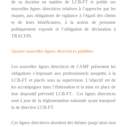
de sa doctrine en matière de LCB-FT et publie ses
é
nouvelles lignes directrices relatives à l’approche par les
t
i
risques, aux obligations de vigilance à l’égard des clients
e
et de leurs bénéficiaires, à la notion de personne
r
politiquement exposée et l’obligation de déclaration à
s
d
TRACFIN.
e
:
I
Quatre nouvelles lignes directrices publiées
O
B
S
Les nouvelles lignes directrices de l’AMF présentent les
P
obligations s’imposant aux professionnels assujettis à la
,
LCB-FT et placés sous sa supervision. L’objectif est de
I
A
les accompagner dans l’élaboration et la mise en place de
S
leur dispositif préventif LCB-FT. Ces lignes directrices
,
sont à jour de la réglementation nationale ayant transposé
C
I
la 4e directive LCB-FT.
F
,
I
Ces lignes directrices abordent des thèmes jusqu’alors non
F