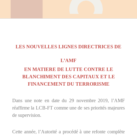
u
E
-
l
e
a
r
n
LES NOUVELLES LIGNES DIRECTRICES DE
i
n
g
L’AMF
,
EN MATIERE DE LUTTE CONTRE LE
f
o
BLANCHIMENT DES CAPITAUX ET LE
r
FINANCEMENT DU TERRORISME
m
a
t
Dans une note en date du 29 novembre 2019, l’AMF
e
réaffirme la LCB-FT comme une de ses priorités majeures
u
r
de supervision.
a
u
x
Cette année, l’Autorité a procédé à une refonte complète
m