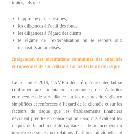
traités, tels que
P
,
C
l’approche par les risques,
I
les diligences à l’actif des fonds,
P
,
les diligences à l’égard des clients,
C
le régime de l’externalisation ou le recours aux
r
dispositifs automatisés.
é
d
i
Intégration des orientations communes des autorités
t
européennes de surveillance sur les facteurs de risque
s
a
u
Le 1er juillet 2019, l’AMF a déclaré qu’elle entendait se
x
conformer aux orientations communes des Autorités
p
r
européennes de surveillance sur les mesures de vigilance
o
simplifiées et renforcées à l’égard de la clientèle et sur les
f
facteurs de risque que les établissements financiers
e
s
devraient prendre en considération lorsqu’ils évaluent les
s
risques de blanchiment de capitaux et de financement du
i
terrorisme associés aux relations d’affaires individuelles et
o