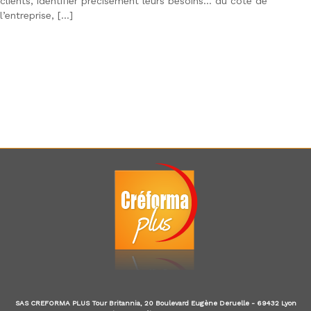
clients, identifier précisément leurs besoins… du côté de
d
l’entreprise, […]
u
E
-
l
e
a
r
n
i
n
g
,
f
o
r
m
a
t
e
u
r
a
u
SAS CREFORMA PLUS Tour Britannia, 20 Boulevard Eugène Deruelle - 69432 Lyon
x