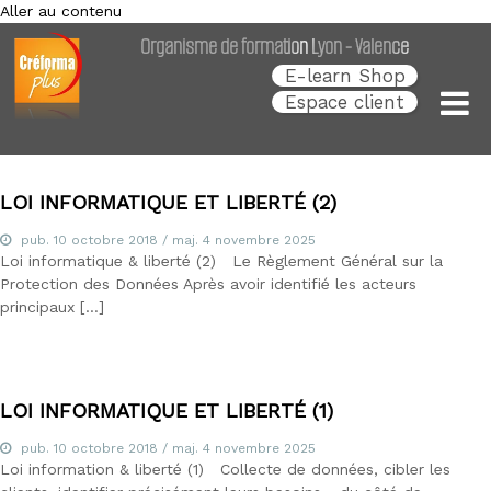
Aller au contenu
Créforma Plus
C
Organisme de formation Lyon - Valence
r
é
E-learn Shop
f
Espace client
o
r
m
a
P
LOI INFORMATIQUE ET LIBERTÉ (2)
l
u
pub.
10 octobre 2018
/ maj.
4 novembre 2025
s
Loi informatique & liberté (2) Le Règlement Général sur la
,
Protection des Données Après avoir identifié les acteurs
s
principaux […]
p
é
c
i
a
LOI INFORMATIQUE ET LIBERTÉ (1)
l
i
s
pub.
10 octobre 2018
/ maj.
4 novembre 2025
t
Loi information & liberté (1) Collecte de données, cibler les
e