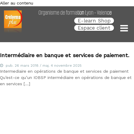
Aller au contenu
Créforma Plus
C
Organisme de formation Lyon - Valence
r
é
E-learn Shop
f
Espace client
o
r
m
a
P
Intermédiaire en banque et services de paiement.
l
u
pub.
26 mars 2018
/ maj.
4 novembre 2025
s
Intermediaire en opérations de banque et services de paiement
,
Qu’est-ce qu’un IOBSP intermédiaire en opérations de banque et
s
en services […]
p
é
c
i
a
l
i
s
t
e