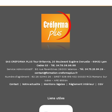
d
u
E
-
l
e
a
r
n
i
n
g
,
SAS CREFORMA PLUS Tour Britannia, 20 Boulevard Eugène Deruelle - 69432 Lyon
f
Cedex 03
-
Tél. 04.78.08.98.88
o
Service Administratif : 80 rue Faventines 26000 Valence -
Tél. 04.75.25.84.29
-
r
contact@formation-creformaplus.fr
m
Numéro d’agrément : 82 26 02140 26 - SIRET 538 815 432 00033 RCS Romans Sur
a
Isère – APE 8559A
t
Contact
|
Notre actualite
|
Mentions légales
|
Règlement intérieur
|
CGV
e
u
r
Liens utiles
a
u
x