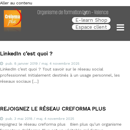
Aller au contenu
Créforma Plus
C
Organisme de formation Lyon - Valence
r
é
E-learn Shop
f
Espace client
o
r
m
a
P
LinkedIn c’est quoi ?
l
u
pub.
8 janvier 2019
/ maj.
4 novembre 2025
s
LinkedIn c’est quoi ? Tout savoir sur le réseau social
,
professionnel Initialement destinés à un usage personnel, les
s
réseaux sociaux […]
p
é
c
i
a
REJOIGNEZ LE RÉSEAU CREFORMA PLUS
l
i
s
pub.
3 mai 2018
/ maj.
4 novembre 2025
t
rejoignez le réseau creforma plus Bien plus qu’un organisme
e