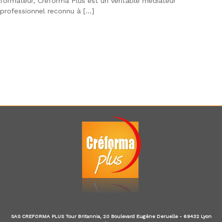
formateur, Créforma Plus est un véritable médiateur
d
professionnel reconnu à […]
u
E
-
l
e
a
r
n
i
n
g
,
f
o
r
m
a
t
e
u
r
a
u
SAS CREFORMA PLUS Tour Britannia, 20 Boulevard Eugène Deruelle - 69432 Lyon
x