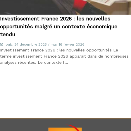
d
u
E
Investissement France 2026 : les nouvelles
-
l
opportunités malgré un contexte économique
e
tendu
a
r
pub.
24 décembre 2025
/ maj.
16 février 2026
n
Investissement France 2026 : les nouvelles opportunités Le
i
terme investissement France 2026 apparaît dans de nombreuses
n
analyses récentes. Le contexte […]
g
,
f
o
r
m
a
t
e
u
r
a
u
x