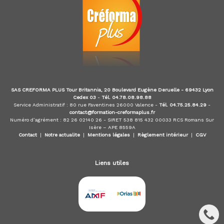
m
é
t
i
e
r
s
d
e
:
SAS CREFORMA PLUS Tour Britannia, 20 Boulevard Eugène Deruelle - 69432 Lyon
Cedex 03
-
Tél. 04.78.08.98.88
I
Service Administratif : 80 rue Faventines 26000 Valence -
Tél. 04.75.25.84.29
-
O
contact@formation-creformaplus.fr
B
Numéro d’agrément : 82 26 02140 26 - SIRET 538 815 432 00033 RCS Romans Sur
S
Isère – APE 8559A
P
Contact
|
Notre actualite
|
Mentions légales
|
Règlement intérieur
|
CGV
,
I
A
Liens utiles
S
,
C
I
F
,