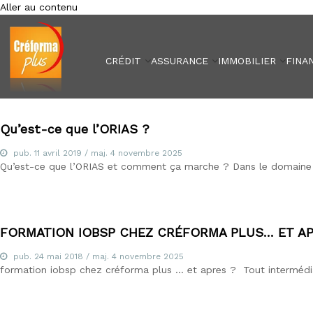
Aller au contenu
Créforma Plus
C
r
é
CRÉDIT
ASSURANCE
IMMOBILIER
FINA
f
o
r
m
a
Qu’est-ce que l’ORIAS ?
P
pub.
l
11 avril 2019
/ maj.
4 novembre 2025
Qu’est-ce que l’ORIAS et comment ça marche ? Dans le domaine de 
u
s
,
s
p
FORMATION IOBSP CHEZ CRÉFORMA PLUS… ET AP
é
c
pub.
24 mai 2018
/ maj.
4 novembre 2025
formation iobsp chez créforma plus … et apres ? Tout intermédi
i
a
l