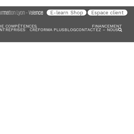
rmation Lyon - Valence
E-learn Shop
Espace client
DE COMPÉTENCES
FINANCEMENT
NTREPRISES
CRÉFORMA PLUS
BLOG
CONTACTEZ – NOUS