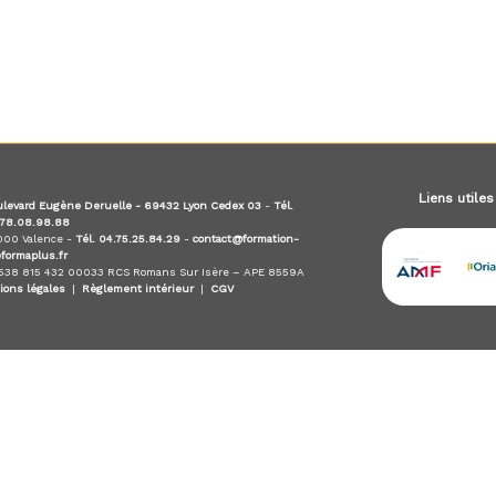
Liens utiles
levard Eugène Deruelle - 69432 Lyon Cedex 03
-
Tél.
.78.08.98.88
6000 Valence -
Tél. 04.75.25.84.29
-
contact@formation-
eformaplus.fr
 538 815 432 00033 RCS Romans Sur Isère – APE 8559A
ions légales
|
Règlement intérieur
|
CGV