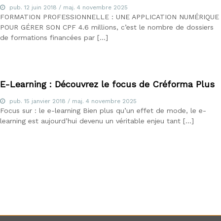
d
pub.
12 juin 2018
/ maj.
4 novembre 2025
u
FORMATION PROFESSIONNELLE : UNE APPLICATION NUMÉRIQUE
E
POUR GÉRER SON CPF 4.6 millions, c’est le nombre de dossiers
-
de formations financées par […]
l
e
a
r
n
E-Learning : Découvrez le focus de Créforma Plus
i
n
pub.
15 janvier 2018
/ maj.
4 novembre 2025
g
Focus sur : le e-learning Bien plus qu’un effet de mode, le e-
,
learning est aujourd’hui devenu un véritable enjeu tant […]
f
o
r
m
a
t
e
u
r
a
u
x