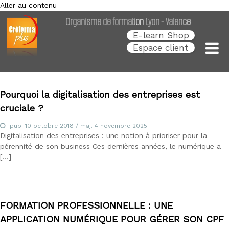
Aller au contenu
Créforma Plus
C
Organisme de formation Lyon - Valence
r
é
E-learn Shop
f
Espace client
o
r
m
a
P
Pourquoi la digitalisation des entreprises est
l
cruciale ?
u
s
pub.
,
10 octobre 2018
/ maj.
4 novembre 2025
Digitalisation des entreprises : une notion à prioriser pour la
s
p
pérennité de son business Ces dernières années, le numérique a
é
[…]
c
i
a
l
i
FORMATION PROFESSIONNELLE : UNE
s
APPLICATION NUMÉRIQUE POUR GÉRER SON CPF
t
e