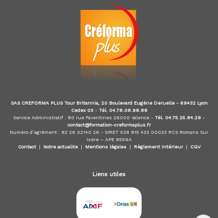
m
é
t
i
e
r
s
d
e
:
I
SAS CREFORMA PLUS Tour Britannia, 20 Boulevard Eugène Deruelle - 69432 Lyon
O
Cedex 03
-
Tél. 04.78.08.98.88
B
Service Administratif : 80 rue Faventines 26000 Valence -
Tél. 04.75.25.84.29
-
S
contact@formation-creformaplus.fr
P
Numéro d’agrément : 82 26 02140 26 - SIRET 538 815 432 00033 RCS Romans Sur
,
Isère – APE 8559A
Contact
|
Notre actualite
|
Mentions légales
|
Règlement intérieur
|
CGV
I
A
S
,
Liens utiles
C
I
F
,