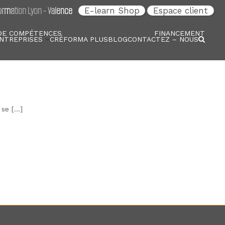
rmation Lyon - Valence
E-learn Shop
Espace client
DE COMPÉTENCES
FINANCEMENT
NTREPRISES
CRÉFORMA PLUS
BLOG
CONTACTEZ – NOUS
 se […]