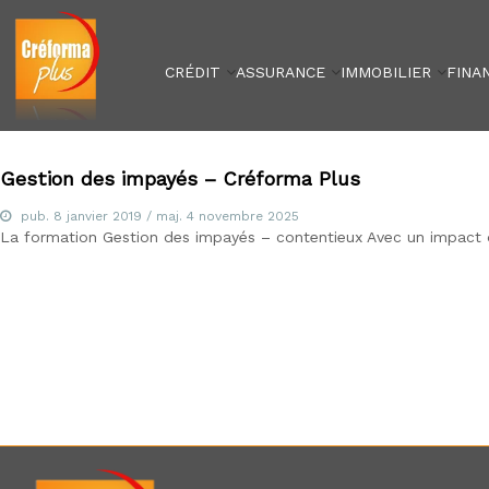
Créforma Plus
A
C
l
r
l
é
CRÉDIT
ASSURANCE
IMMOBILIER
FINA
e
f
r
o
a
r
u
m
c
a
Gestion des impayés – Créforma Plus
o
P
n
pub.
l
8 janvier 2019
/ maj.
4 novembre 2025
La formation Gestion des impayés – contentieux Avec un impact di
t
u
e
s
n
,
u
s
p
é
c
i
a
l
i