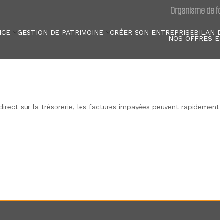
Organisme de fo
NCE
GESTION DE PATRIMOINE
CRÉER SON ENTREPRISE
BILAN 
NOS OFFRES E
rect sur la trésorerie, les factures impayées peuvent rapidement