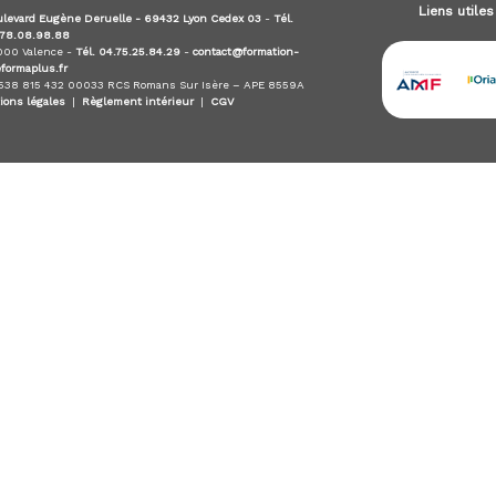
Liens utiles
levard Eugène Deruelle - 69432 Lyon Cedex 03
-
Tél.
.78.08.98.88
6000 Valence -
Tél. 04.75.25.84.29
-
contact@formation-
eformaplus.fr
 538 815 432 00033 RCS Romans Sur Isère – APE 8559A
ions légales
|
Règlement intérieur
|
CGV