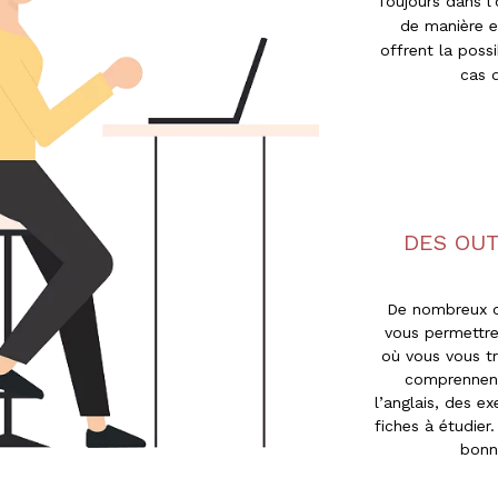
Toujours dans l’
de manière e
offrent la poss
cas d
DES OUT
De nombreux o
vous permettre 
où vous vous t
comprennent
l’anglais, des e
fiches à étudier.
bonn