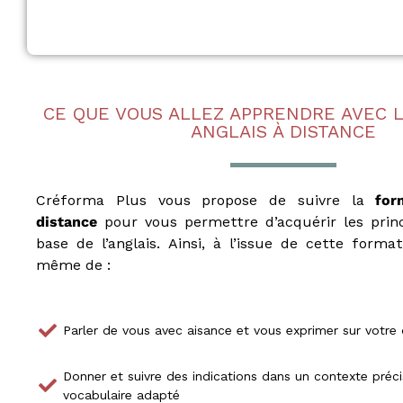
e
u
r
a
u
x
CE QUE VOUS ALLEZ APPRENDRE AVEC 
ANGLAIS À DISTANCE
m
é
t
i
Créforma Plus vous propose de suivre la
for
e
distance
pour vous permettre d’acquérir les princ
r
s
base de l’anglais. Ainsi, à l’issue de cette forma
d
même de :
e
:
I
Parler de vous avec aisance et vous exprimer sur votre
O
B
S
Donner et suivre des indications dans un contexte préc
P
vocabulaire adapté