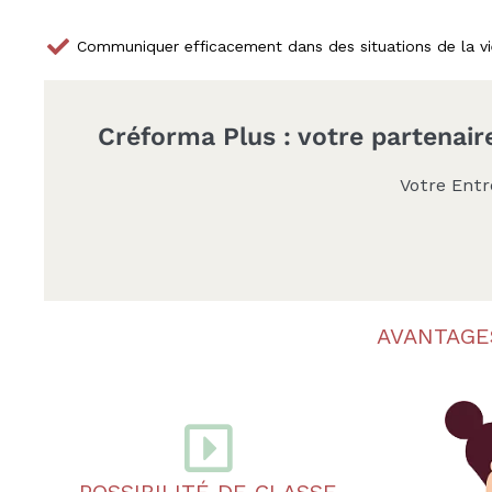
,
I
Communiquer efficacement dans des situations de la v
A
S
,
C
Créforma Plus : votre partenai
I
F
Votre Entr
,
I
F
P
,
C
AVANTAGE
I
P
,
C
r
é
d
POSSIBILITÉ DE CLASSE