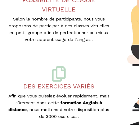
i
t
VIRTUELLE
s
Selon le nombre de participants, nous vous
a
proposons de participer à des classes virtuelles
u
en petit groupe afin de perfectionner au mieux
x
votre apprentissage de l’anglais.
p
r
o
f
e
s
s
DES EXERCICES VARIÉS
i
o
Afin que vous puissiez évoluer rapidement, mais
n
sûrement dans cette
formation Anglais à
n
distance
, nous mettons à votre disposition plus
e
de 3000 exercices.
l
s
e
t