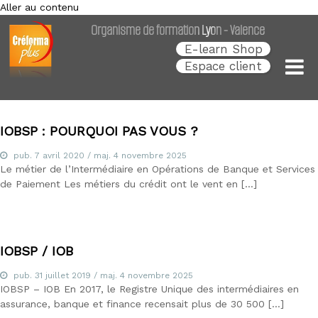
Aller au contenu
Créforma Plus
C
Organisme de formation Lyon - Valence
r
é
E-learn Shop
f
Espace client
o
r
m
a
P
IOBSP : POURQUOI PAS VOUS ?
l
u
pub.
7 avril 2020
/ maj.
4 novembre 2025
s
Le métier de l’Intermédiaire en Opérations de Banque et Services
,
de Paiement Les métiers du crédit ont le vent en […]
s
p
é
c
i
IOBSP / IOB
a
l
pub.
31 juillet 2019
/ maj.
4 novembre 2025
i
IOBSP – IOB En 2017, le Registre Unique des intermédiaires en
s
t
assurance, banque et finance recensait plus de 30 500 […]
e