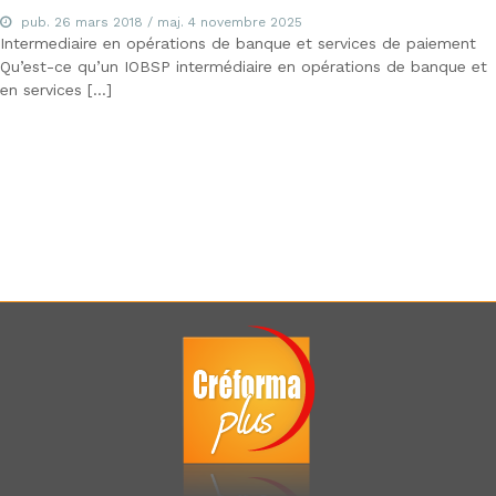
m
pub.
26 mars 2018
/ maj.
4 novembre 2025
é
Intermediaire en opérations de banque et services de paiement
t
Qu’est-ce qu’un IOBSP intermédiaire en opérations de banque et
i
en services […]
e
r
s
d
e
:
I
O
B
S
P
,
I
A
S
,
C
I
F
,