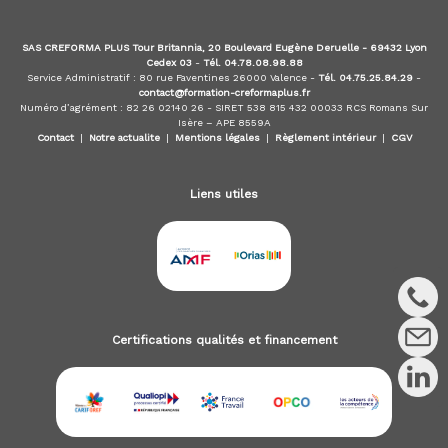
I
F
P
SAS CREFORMA PLUS Tour Britannia, 20 Boulevard Eugène Deruelle - 69432 Lyon
,
Cedex 03
-
Tél. 04.78.08.98.88
C
Service Administratif : 80 rue Faventines 26000 Valence -
Tél. 04.75.25.84.29
-
I
contact@formation-creformaplus.fr
P
Numéro d’agrément : 82 26 02140 26 - SIRET 538 815 432 00033 RCS Romans Sur
Isère – APE 8559A
,
Contact
|
Notre actualite
|
Mentions légales
|
Règlement intérieur
|
CGV
C
r
é
Liens utiles
d
i
t
s
a
u
x
p
Certifications qualités et financement
r
o
f
e
s
s