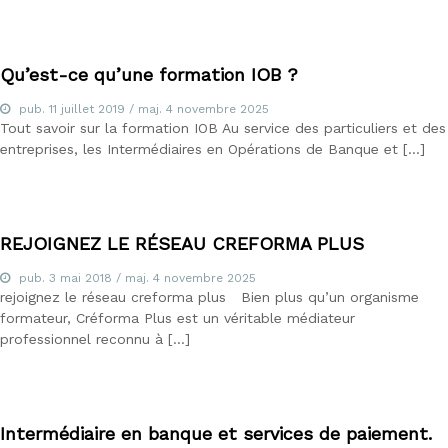
d
u
E
-
Qu’est-ce qu’une formation IOB ?
l
e
pub.
11 juillet 2019
/ maj.
4 novembre 2025
a
Tout savoir sur la formation IOB Au service des particuliers et des
r
entreprises, les Intermédiaires en Opérations de Banque et […]
n
i
n
g
,
REJOIGNEZ LE RÉSEAU CREFORMA PLUS
f
o
pub.
3 mai 2018
/ maj.
4 novembre 2025
r
rejoignez le réseau creforma plus Bien plus qu’un organisme
m
formateur, Créforma Plus est un véritable médiateur
a
professionnel reconnu à […]
t
e
u
r
a
u
Intermédiaire en banque et services de paiement.
x