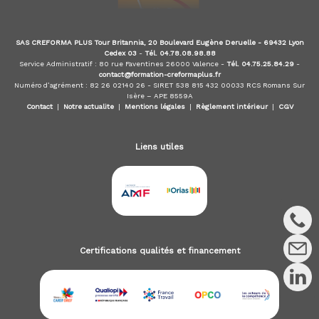
i
o
SAS CREFORMA PLUS Tour Britannia, 20 Boulevard Eugène Deruelle - 69432 Lyon
Cedex 03
-
Tél. 04.78.08.98.88
n
Service Administratif : 80 rue Faventines 26000 Valence -
Tél. 04.75.25.84.29
-
contact@formation-creformaplus.fr
Numéro d’agrément : 82 26 02140 26 - SIRET 538 815 432 00033 RCS Romans Sur
d
Isère – APE 8559A
Contact
|
Notre actualite
|
Mentions légales
|
Règlement intérieur
|
CGV
e
Liens utiles
s
a
r
Certifications qualités et financement
t
i