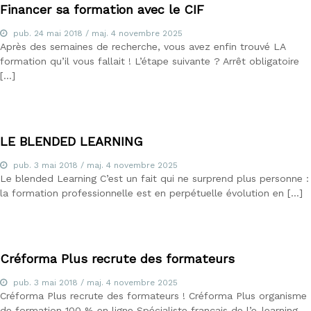
Financer sa formation avec le CIF
n
n
pub.
24 mai 2018
/ maj.
4 novembre 2025
e
Après des semaines de recherche, vous avez enfin trouvé LA
l
formation qu’il vous fallait ! L’étape suivante ? Arrêt obligatoire
s
e
[…]
t
N
é
g
o
LE BLENDED LEARNING
c
i
pub.
3 mai 2018
/ maj.
4 novembre 2025
a
Le blended Learning C’est un fait qui ne surprend plus personne :
t
la formation professionnelle est en perpétuelle évolution en […]
e
u
r
i
m
Créforma Plus recrute des formateurs
m
o
pub.
3 mai 2018
/ maj.
4 novembre 2025
b
Créforma Plus recrute des formateurs ! Créforma Plus organisme
i
de formation 100 % en ligne Spécialiste français de l’e-learning,