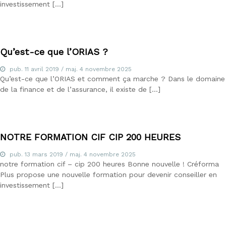
investissement […]
P
,
C
I
P
Qu’est-ce que l’ORIAS ?
,
C
pub.
11 avril 2019
/ maj.
4 novembre 2025
r
Qu’est-ce que l’ORIAS et comment ça marche ? Dans le domaine
é
de la finance et de l’assurance, il existe de […]
d
i
t
s
a
u
NOTRE FORMATION CIF CIP 200 HEURES
x
p
pub.
13 mars 2019
/ maj.
4 novembre 2025
r
notre formation cif – cip 200 heures Bonne nouvelle ! Créforma
o
Plus propose une nouvelle formation pour devenir conseiller en
f
investissement […]
e
s
s
i
o