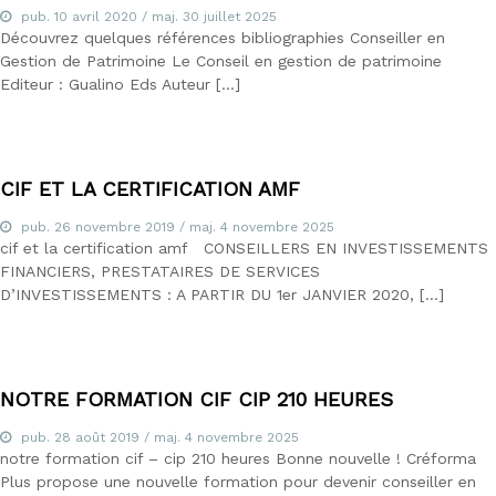
é
pub.
10 avril 2020
/ maj.
30 juillet 2025
t
Découvrez quelques références bibliographies Conseiller en
i
Gestion de Patrimoine Le Conseil en gestion de patrimoine
e
Editeur : Gualino Eds Auteur […]
r
s
d
e
:
CIF ET LA CERTIFICATION AMF
I
O
pub.
26 novembre 2019
/ maj.
4 novembre 2025
B
cif et la certification amf CONSEILLERS EN INVESTISSEMENTS
S
FINANCIERS, PRESTATAIRES DE SERVICES
P
D’INVESTISSEMENTS : A PARTIR DU 1er JANVIER 2020, […]
,
I
A
S
,
C
NOTRE FORMATION CIF CIP 210 HEURES
I
F
pub.
28 août 2019
/ maj.
4 novembre 2025
,
notre formation cif – cip 210 heures Bonne nouvelle ! Créforma
I
Plus propose une nouvelle formation pour devenir conseiller en
F