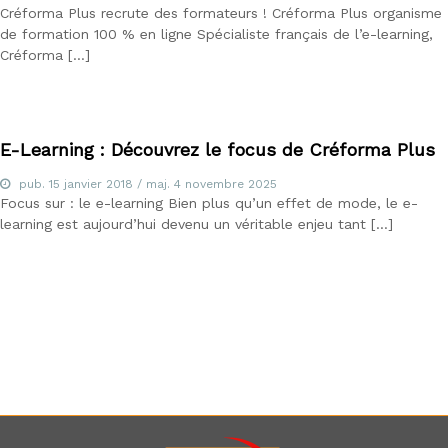
I
Créforma Plus recrute des formateurs ! Créforma Plus organisme
F
de formation 100 % en ligne Spécialiste français de l’e-learning,
P
Créforma […]
,
C
I
P
,
C
E-Learning : Découvrez le focus de Créforma Plus
r
é
pub.
15 janvier 2018
/ maj.
4 novembre 2025
d
Focus sur : le e-learning Bien plus qu’un effet de mode, le e-
i
learning est aujourd’hui devenu un véritable enjeu tant […]
t
s
a
u
x
p
r
o
f
e
s
s