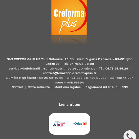
i
o
n
n
e
l
s
e
t
N
é
SAS CREFORMA PLUS Tour Britannia, 20 Boulevard Eugène Deruelle - 69432 Lyon
g
Cedex 03
-
Tél. 04.78.08.98.88
o
Service Administratif : 80 rue Faventines 26000 Valence -
Tél. 04.75.25.84.29
-
c
contact@formation-creformaplus.fr
Numéro d’agrément : 82 26 02140 26 - SIRET 538 815 432 00033 RCS Romans Sur
i
Isère – APE 8559A
a
Contact
|
Notre actualite
|
Mentions légales
|
Règlement intérieur
|
CGV
t
e
u
Liens utiles
r
i
m
m
o
b