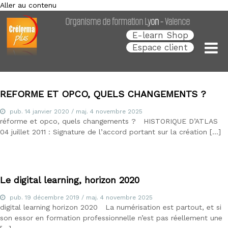
Aller au contenu
Créforma Plus
C
Organisme de formation Lyon - Valence
r
é
E-learn Shop
f
Espace client
o
r
m
a
P
REFORME ET OPCO, QUELS CHANGEMENTS ?
l
u
pub.
14 janvier 2020
/ maj.
4 novembre 2025
s
réforme et opco, quels changements ? HISTORIQUE D’ATLAS
,
04 juillet 2011 : Signature de l’accord portant sur la création […]
s
p
é
c
i
Le digital learning, horizon 2020
a
l
pub.
19 décembre 2019
/ maj.
4 novembre 2025
i
digital learning horizon 2020 La numérisation est partout, et si
s
t
son essor en formation professionnelle n’est pas réellement une
e