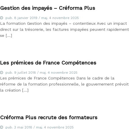
m
Gestion des impayés – Créforma Plus
é
t
pub.
8 janvier 2019
/ maj.
4 novembre 2025
i
La formation Gestion des impayés – contentieux Avec un impact
e
direct sur la trésorerie, les factures impayées peuvent rapidement
r
se […]
s
d
e
:
I
Les prémices de France Compétences
O
B
S
pub.
9 juillet 2018
/ maj.
4 novembre 2025
P
Les prémices de France Compétences Dans le cadre de la
,
réforme de la formation professionnelle, le gouvernement prévoit
I
la création […]
A
S
,
C
I
Créforma Plus recrute des formateurs
F
,
pub.
3 mai 2018
/ maj.
4 novembre 2025