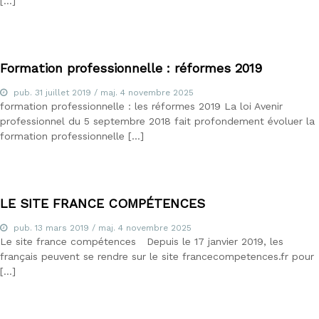
[…]
d
u
E
-
l
Formation professionnelle : réformes 2019
e
a
pub.
31 juillet 2019
/ maj.
4 novembre 2025
r
formation professionnelle : les réformes 2019 La loi Avenir
n
professionnel du 5 septembre 2018 fait profondement évoluer la
i
formation professionnelle […]
n
g
,
f
o
LE SITE FRANCE COMPÉTENCES
r
m
pub.
a
13 mars 2019
/ maj.
4 novembre 2025
Le site france compétences Depuis le 17 janvier 2019, les
t
e
français peuvent se rendre sur le site francecompetences.fr pour
u
[…]
r
a
u
x