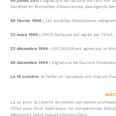
04 juillet 2011 :
Signature de l’accord portant sur l
s
t
Sociétés et Mutuelles d’Assurances, des Agents Gén
e
d
08 février 1996 :
Les sociétés d’Assistance rejoign
u
E
-
22 mars 1995 :
OPCO-Banques est agréé par l’Etat,
l
e
22 décembre 1994 :
OPCOSSUR est agréé par le Minis
a
r
n
06 décembre 1994 :
Signature de l’accord fondate
i
n
Le 16 octobre
, le Fafiec et Opcabaia ont chacun fus
g
,
f
o
AVEC
r
La loi pour la Liberté de choisir son avenir profess
m
l’État pour être l’opérateur de compétences (Opco) 
a
Découvrez votre nouvel interlocuteur.
t