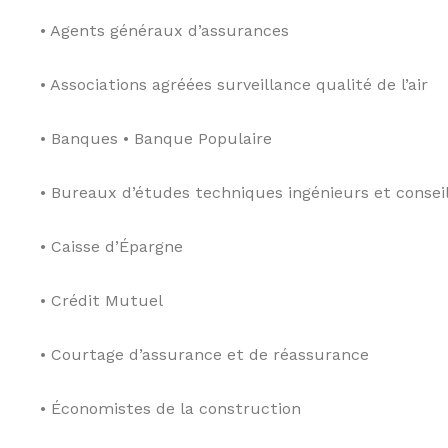
N
• Agents généraux d’assurances
é
g
o
• Associations agréées surveillance qualité de l’air
c
i
• Banques • Banque Populaire
a
t
e
• Bureaux d’études techniques ingénieurs et consei
u
r
• Caisse d’Épargne
i
m
m
• Crédit Mutuel
o
b
i
• Courtage d’assurance et de réassurance
l
i
• Économistes de la construction
e
r