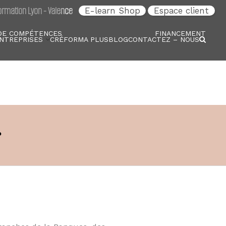
rmation Lyon - Valence
E-learn Shop
Espace client
DE COMPÉTENCES
FINANCEMENT
NTREPRISES
CRÉFORMA PLUS
BLOG
CONTACTEZ – NOUS
?