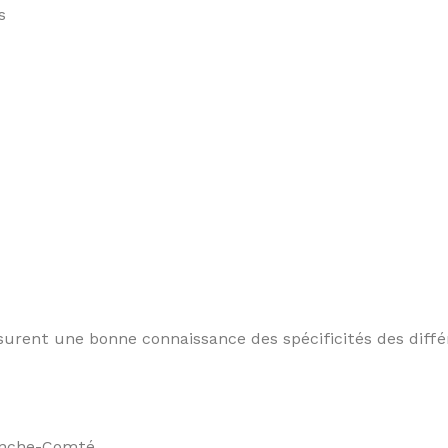
s
ssurent une bonne connaissance des spécificités des diffé
ranche-Comté