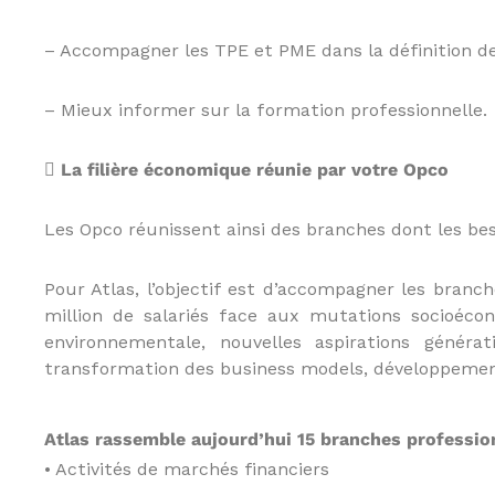
i
t
– Accompagner les TPE et PME dans la définition de
s
a
u
– Mieux informer sur la formation professionnelle.
x
p
r
 La filière économique réunie par votre Opco
o
f
Les Opco réunissent ainsi des branches dont les bes
e
s
s
Pour Atlas, l’objectif est d’accompagner les branch
i
million de salariés face aux mutations socioécon
o
environnementale, nouvelles aspirations génér
n
transformation des business models, développement
n
e
l
Atlas rassemble aujourd’hui 15 branches profession
s
e
• Activités de marchés financiers
t