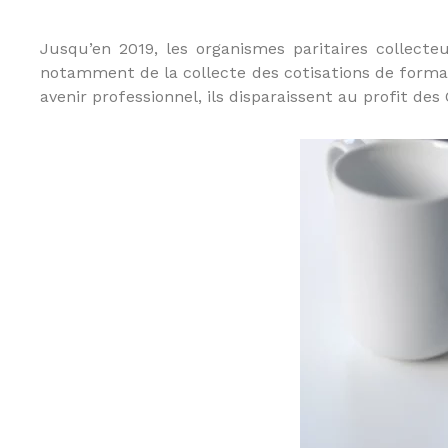
e
u
Jusqu’en 2019, les organismes paritaires collecte
r
notamment de la collecte des cotisations de formatio
a
avenir professionnel, ils disparaissent au profit des
u
x
m
é
t
i
e
r
s
d
e
:
I
O
B
S
P