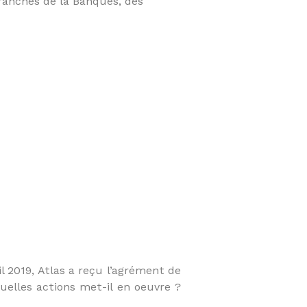
branches de la Banques, des
il 2019, Atlas a reçu l’agrément de
Quelles actions met-il en oeuvre ?