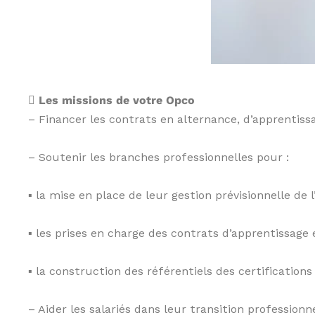
,
I
A
S
,
C
I
 Les missions de votre Opco
F
– Financer les contrats en alternance, d’apprentissa
,
I
F
–
Soutenir les branches professionnelles pour :
P
,
▪ la mise en place de leur gestion prévisionnelle de
C
I
P
▪ les prises en charge des contrats d’apprentissage 
,
C
▪ la construction des référentiels des certifications
r
é
d
– Aider les salariés dans leur transition profession