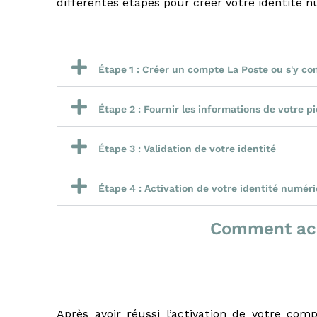
différentes étapes pour créer votre identité 
i
t
s
a
u
Étape 1 : Créer un compte La Poste ou s'y co
x
p
r
Étape 2 : Fournir les informations de votre pi
o
f
Étape 3 : Validation de votre identité
e
s
s
Étape 4 : Activation de votre identité numéri
i
o
Comment acc
n
n
e
l
s
e
Après avoir réussi l’activation de votre co
t