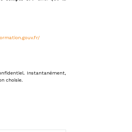
rmation.gouv.fr/
onfidentiel. Instantanément,
n choisie.