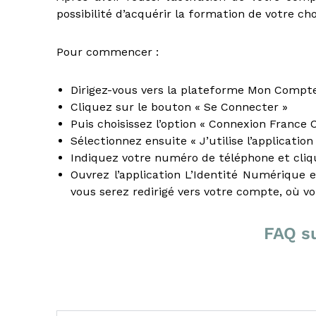
N
possibilité d’acquérir la formation de votre cho
é
g
Pour commencer :
o
c
i
Dirigez-vous vers la plateforme Mon Compte 
a
Cliquez sur le bouton « Se Connecter »
t
Puis choisissez l’option « Connexion France 
e
Sélectionnez ensuite « J’utilise l’applicatio
u
Indiquez votre numéro de téléphone et cliqu
r
Ouvrez l’application L’Identité Numérique 
i
m
vous serez redirigé vers votre compte, où v
m
o
FAQ su
b
i
l
i
e
r