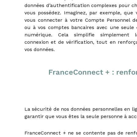
données d’authentification complexes pour 
e
u
vous possédez. Imaginez, par exemple, que 
r
vous connecter à votre Compte Personnel d
a
ou à vos comptes bancaires avec une seule
u
numérique. Cela simplifie simplement 
x
connexion et de vérification, tout en renforç
m
vos données.
é
t
i
e
FranceConnect + : renfo
r
s
d
e
:
I
La sécurité de nos données personnelles en lig
O
garantir que vous êtes la seule personne à acc
B
S
FranceConnect + ne se contente pas de renfor
P