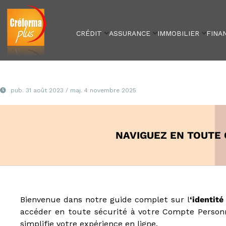
Créforma Plus
C
r
é
CRÉDIT
ASSURANCE
IMMOBILIER
FINA
f
o
r
m
a
P
pub.
31 août 2023
/ maj.
4 novembre 2025
l
u
s
,
NAVIGUEZ EN TOUTE 
s
p
é
c
i
a
Bienvenue dans notre guide complet sur l
‘identit
l
accéder en toute sécurité à votre Compte Personne
i
simplifie votre expérience en ligne.