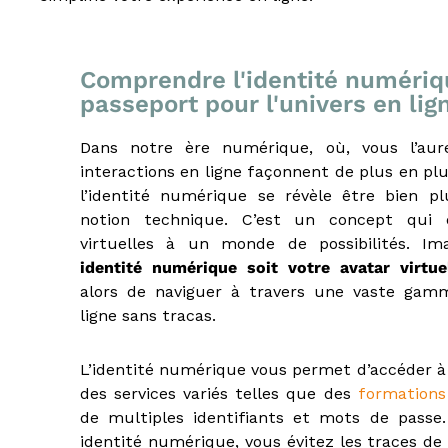
s
t
e
d
Comprendre l'identité numériqu
u
passeport pour l'univers en lig
E
-
Dans notre ère numérique, où, vous l’aur
l
interactions en ligne façonnent de plus en plu
e
a
l’identité numérique se révèle être bien p
r
notion technique. C’est un concept qui 
n
virtuelles à un monde de possibilités. I
i
identité numérique soit votre avatar virtue
n
alors de naviguer à travers une vaste gam
g
ligne sans tracas.
,
f
o
L’identité numérique vous permet d’accéder à
r
des services variés telles que des
formations
m
de multiples identifiants et mots de passe.
a
identité numérique, vous évitez les traces d
t