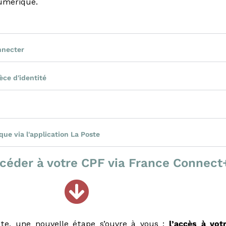
numérique.
nnecter
èce d'identité
que via l'application La Poste
éder à votre CPF via France Connect
mpte, une nouvelle étape s’ouvre à vous :
l’accès à vo