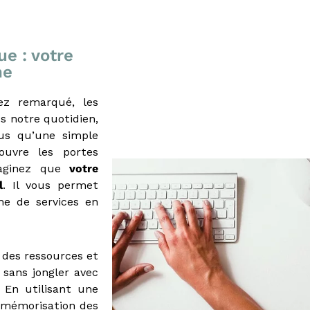
e : votre
ne
ez remarqué, les
s notre quotidien,
lus qu’une simple
ouvre les portes
maginez que
votre
l
. Il vous permet
me de services en
 des ressources et
sans jongler avec
 En utilisant une
e mémorisation des