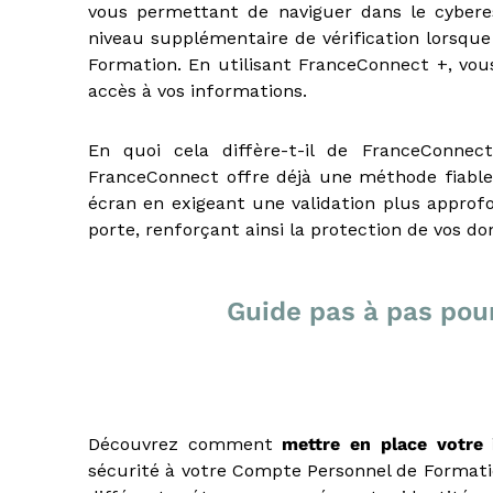
vous permettant de naviguer dans le cyberes
,
I
niveau supplémentaire de vérification lorsqu
A
Formation. En utilisant FranceConnect +, vou
S
accès à vos informations.
,
C
En quoi cela diffère-t-il de FranceConne
I
F
FranceConnect offre déjà une méthode fiable 
,
écran en exigeant une validation plus approfon
I
porte, renforçant ainsi la protection de vos do
F
P
,
Guide pas à pas pou
C
I
P
,
C
r
Découvrez comment
mettre en place votre 
é
sécurité à votre Compte Personnel de Formation 
d