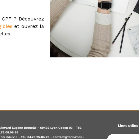
u CPF ? Découvrez
gibles
et ouvrez la
lles.
Liens utiles
levard Eugène Deruelle - 69432 Lyon Cedex 03
-
Tél.
.78.08.98.88
6000 Valence -
Tél. 04.75.25.84.29
-
contact@formation-