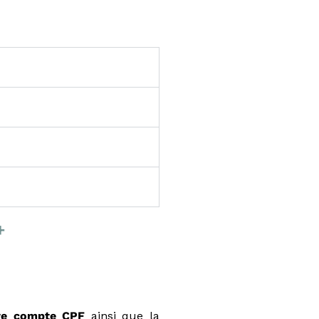
+
tre compte CPF
ainsi que la