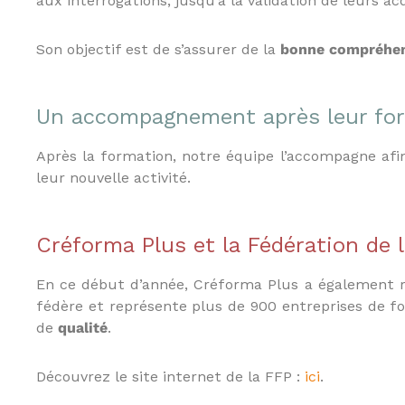
aux interrogations, jusqu’à la validation de leurs ac
N
é
Son objectif est de s’assurer de la
bonne compréhe
g
o
c
i
Un accompagnement après leur fo
a
t
Après la formation, notre équipe l’accompagne af
e
leur nouvelle activité.
u
r
i
Créforma Plus et la Fédération de l
m
m
o
En ce début d’année, Créforma Plus a également re
b
fédère et représente plus de 900 entreprises de f
i
de
qualité
.
l
i
Découvrez le site internet de la FFP :
ici
.
e
r