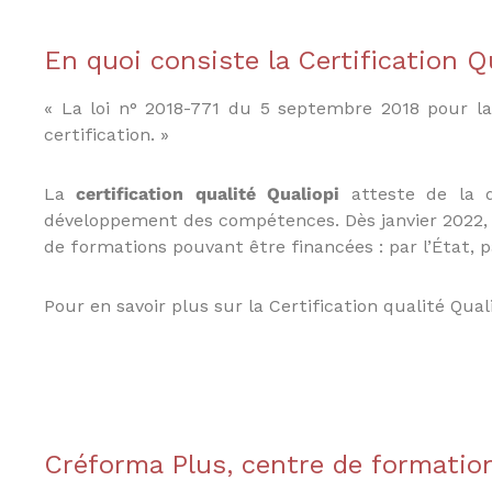
s
t
e
En quoi consiste la Certification Q
d
u
« La loi n° 2018-771 du 5 septembre 2018 pour la 
E
certification. »
-
l
e
La
certification qualité Qualiopi
atteste de la q
a
développement des compétences. Dès janvier 2022, la
r
de formations pouvant être financées : par l’État, p
n
i
n
Pour en savoir plus sur la Certification qualité Qual
g
,
f
o
r
m
Créforma Plus, centre de formation 
a
t