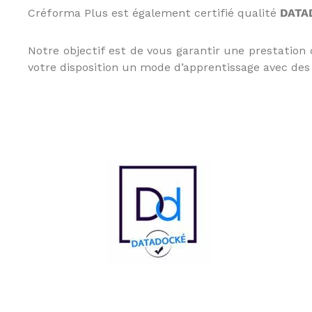
e
Créforma Plus est également certifié qualité
DATA
u
r
Notre objectif est de vous garantir une prestation
a
votre disposition un mode d’apprentissage avec des o
u
x
m
é
t
i
e
r
s
d
e
:
I
O
B
S
P