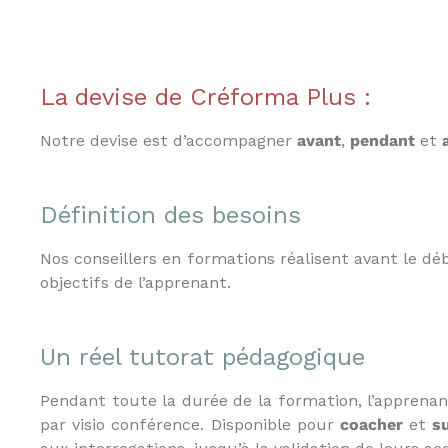
i
t
s
a
u
La devise de Créforma Plus :
x
p
Notre devise est d’accompagner
avant
,
pendant
et
r
o
f
Définition des besoins
e
s
s
Nos conseillers en formations réalisent avant le d
i
objectifs de l’apprenant.
o
n
n
Un réel tutorat pédagogique
e
l
Pendant toute la durée de la formation, l’appren
s
e
par visio conférence. Disponible pour
coacher
et
su
t