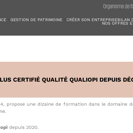
Organisme de fo
NCE
GESTION DE PATRIMOINE
CRÉER SON ENTREPRISE
BILAN 
NOS OFFRES E
US CERTIFIÉ QUALITÉ QUALIOPI DEPUIS D
, propose une dizaine de formation dans le domaine de 
ne.
iopi
depuis 2020.