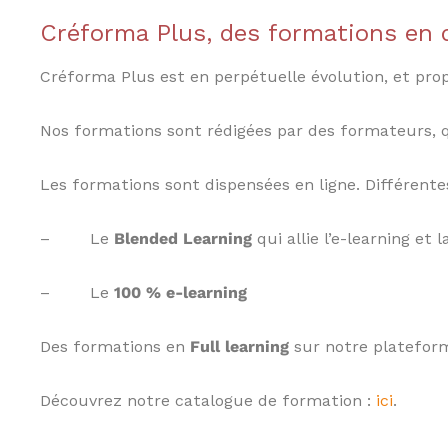
,
Créforma Plus, des formations en di
I
A
S
Créforma Plus est en perpétuelle évolution, et pr
,
C
Nos formations sont rédigées par des formateurs, 
I
F
,
Les formations sont dispensées en ligne. Différente
I
F
– Le
Blended Learning
qui allie l’e-learning et l
P
,
C
– Le
100 % e-learning
I
P
Des formations en
Full learning
sur notre plateform
,
C
r
Découvrez notre catalogue de formation :
ici
.
é
d