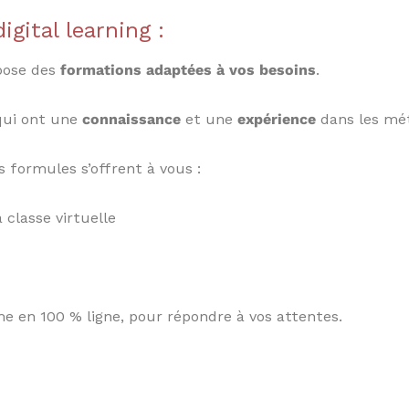
gital learning :
opose des
formations adaptées à vos besoins
.
qui ont une
connaissance
et une
expérience
dans les mét
s formules s’offrent à vous :
a classe virtuelle
e en 100 % ligne, pour répondre à vos attentes.