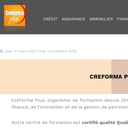
Créforma Plus
C
r
é
CRÉDIT
ASSURANCE
IMMOBILIER
FINA
f
o
r
m
a
P
pub.
17 mars 2021
/ maj.
4 novembre 2025
l
u
s
,
CREFORMA PL
s
p
é
c
Créforma Plus, organisme de formation depuis 2014
i
finance, de l’immobilier et de la gestion de patrimoi
a
l
Notre centre de formation est
certifié qualité Qual
i