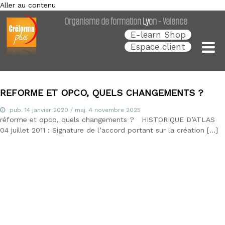
Aller au contenu
Créforma Plus
C
Organisme de formation Lyon - Valence
r
é
E-learn Shop
f
Espace client
o
r
m
a
P
REFORME ET OPCO, QUELS CHANGEMENTS ?
l
u
pub.
14 janvier 2020
/ maj.
4 novembre 2025
s
réforme et opco, quels changements ? HISTORIQUE D’ATLAS
,
04 juillet 2011 : Signature de l’accord portant sur la création […]
s
p
é
c
i
a
l
i
s
t
e