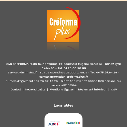
d
u
E
-
l
e
a
r
n
i
n
g
SAS CREFORMA PLUS Tour Britannia, 20 Boulevard Eugène Deruelle - 69432 Lyon
,
Cedex 03
-
Tél. 04.78.08.98.88
f
Service Administratif : 80 rue Faventines 26000 Valence -
Tél. 04.75.25.84.29
-
o
contact@formation-creformaplus.fr
r
Numéro d’agrément : 82 26 02140 26 - SIRET 538 815 432 00033 RCS Romans Sur
m
Isère – APE 8559A
Contact
|
Notre actualite
|
Mentions légales
|
Règlement intérieur
|
CGV
a
t
e
Liens utiles
u
r
a
u
x