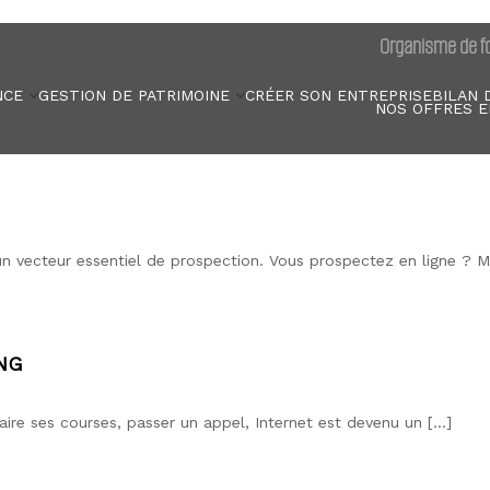
Organisme de fo
NCE
GESTION DE PATRIMOINE
CRÉER SON ENTREPRISE
BILAN 
NOS OFFRES E
 un vecteur essentiel de prospection. Vous prospectez en ligne ?
NG
aire ses courses, passer un appel, Internet est devenu un […]