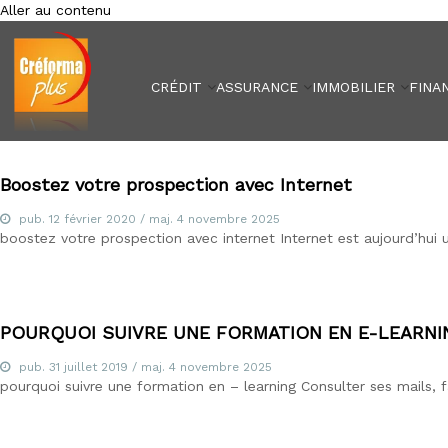
Aller au contenu
Créforma Plus
C
r
é
CRÉDIT
ASSURANCE
IMMOBILIER
FINA
f
o
r
m
a
Boostez votre prospection avec Internet
P
pub.
l
12 février 2020
/ maj.
4 novembre 2025
boostez votre prospection avec internet Internet est aujourd’hui
u
s
,
s
p
POURQUOI SUIVRE UNE FORMATION EN E-LEARNI
é
c
pub.
31 juillet 2019
/ maj.
4 novembre 2025
pourquoi suivre une formation en – learning Consulter ses mails, f
i
a
l