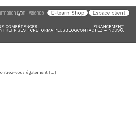
rmation Lyon - Valence
E-learn Shop
Espace client
DE COMPÉTENCES
FINANCEMENT
NTREPRISES
CRÉFORMA PLUS
BLOG
CONTACTEZ – NOUS
 Montrez-vous également […]