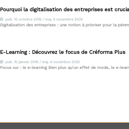
i
s
Pourquoi la digitalisation des entreprises est cruci
t
e
pub.
10 octobre 2018
/ maj.
4 novembre 2025
Digitalisation des entreprises : une notion à prioriser pour la pér
d
u
E
-
l
E-Learning : Découvrez le focus de Créforma Plus
e
a
pub.
15 janvier 2018
/ maj.
4 novembre 2025
Focus sur : le e-learning Bien plus qu’un effet de mode, le e-lear
r
n
i
n
g
,
f
o
r
m
a