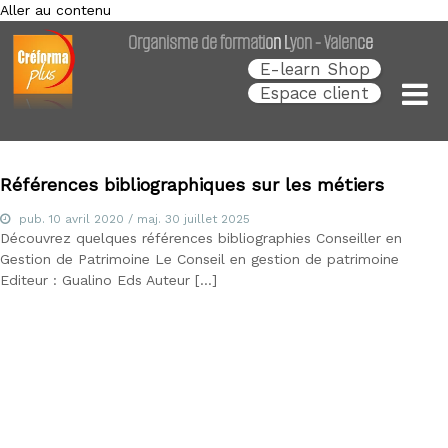
Aller au contenu
Créforma Plus
C
Organisme de formation Lyon - Valence
r
é
E-learn Shop
f
Espace client
o
r
m
a
P
Références bibliographiques sur les métiers
l
u
pub.
10 avril 2020
/ maj.
30 juillet 2025
s
Découvrez quelques références bibliographies Conseiller en
,
Gestion de Patrimoine Le Conseil en gestion de patrimoine
s
Editeur : Gualino Eds Auteur […]
p
é
c
i
a
l
i
s
t
e