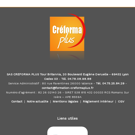
d
u
E
-
l
e
a
r
n
i
n
g
,
SAS CREFORMA PLUS Tour Britannia, 20 Boulevard Eugène Deruelle - 69432 Lyon
f
Cedex 03
-
Tél. 04.78.08.98.88
o
Service Administratif : 80 rue Faventines 26000 Valence -
Tél. 04.75.25.84.29
-
r
contact@formation-creformaplus.fr
m
Numéro d’agrément : 82 26 02140 26 - SIRET 538 815 432 00033 RCS Romans Sur
a
Isère – APE 8559A
t
Contact
|
Notre actualite
|
Mentions légales
|
Règlement intérieur
|
CGV
e
u
r
Liens utiles
a
u
x