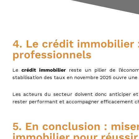
N
é
g
o
c
i
4. Le crédit immobilier 
a
professionnels
t
e
u
Le
crédit immobilier
reste un pilier de l’écono
r
stabilisation des taux en novembre 2025 ouvre une n
i
m
m
Les acteurs du secteur doivent donc anticiper et
o
rester performant et accompagner efficacement ch
b
i
l
5. En conclusion : mise
i
e
immobilier pour réussir
r