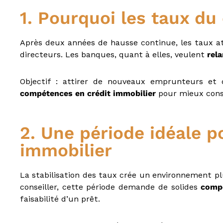
e
1. Pourquoi les taux du 
u
r
a
Après deux années de hausse continue, les taux at
u
directeurs. Les banques, quant à elles, veulent
rela
x
m
Objectif : attirer de nouveaux emprunteurs et d
é
t
compétences en crédit immobilier
pour mieux consei
i
e
r
2. Une période idéale 
s
immobilier
d
e
:
La stabilisation des taux crée un environnement plu
I
conseiller, cette période demande de solides
compé
O
B
faisabilité d’un prêt.
S
P