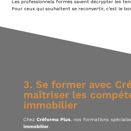
Les professionnels formés savent décrypter les tend
,
Pour ceux qui souhaitent se reconvertir, c’est le
I
A
S
,
C
I
F
,
I
F
P
,
3. Se former avec Cr
C
I
maîtriser les compét
P
immobilier
,
C
r
Chez
Créforma Plus
, nos formations spécialis
é
d
immobilier
.