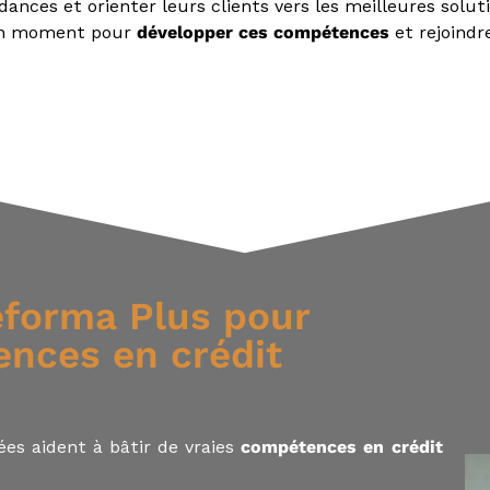
ances et orienter leurs clients vers les meilleures soluti
 bon moment pour
développer ces compétences
et rejoindr
éforma Plus pour
ences en crédit
ées aident à bâtir de vraies
compétences en crédit