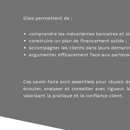
i
t
s
Elles permettent de :
a
u
x
comprendre les mécanismes bancaires et les
p
construire un plan de financement solide ;
r
accompagner les clients dans leurs démarch
o
argumenter efficacement face aux partenair
f
e
s
s
i
Ces savoir-faire sont essentiels pour réussir d
o
écouter, analyser et conseiller avec rigueur.
n
valorisant la pratique et la confiance client.
n
e
l
s
e
t