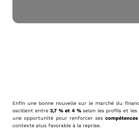
s
t
e
d
u
E
-
l
e
a
r
n
i
n
g
,
Enfin une bonne nouvelle sur le marché du fina
f
oscillent entre
3,7 % et 4 %
selon les profils et le
o
une opportunité pour renforcer ses
compétences 
r
m
contexte plus favorable à la reprise.
a
t