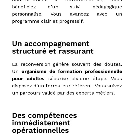
P
bénéficiez d’un suivi pédagogique
,
personnalisé. Vous avancez avec un
C
programme clair et progressif.
I
P
,
C
Un accompagnement
r
é
structuré et rassurant
d
i
La reconversion génère souvent des doutes.
t
s
Un
organisme de formation professionnelle
a
pour adultes
sécurise chaque étape. Vous
u
disposez d’un formateur référent. Vous suivez
x
p
un parcours validé par des experts métiers.
r
o
f
e
Des compétences
s
immédiatement
s
opérationnelles
i
o