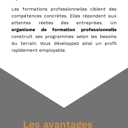
n
Les formations professionnelles ciblent des
n
compétences concrètes. Elles répondent aux
e
l
attentes réelles des entreprises. Un
s
organisme de formation professionnelle
e
construit ses programmes selon les besoins
t
N
du terrain. Vous développez ainsi un profil
é
rapidement employable.
g
o
c
i
a
t
e
u
r
i
m
m
o
b
Les avantages
i