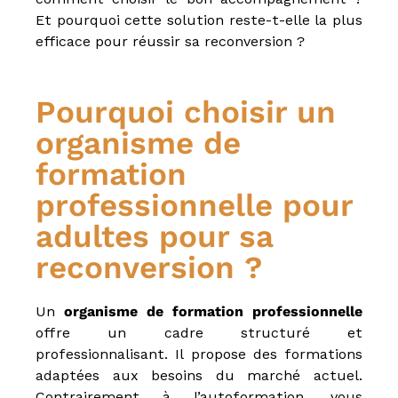
é
Et pourquoi cette solution reste-t-elle la plus
t
efficace pour réussir sa reconversion ?
i
e
r
s
Pourquoi choisir un
d
e
organisme de
:
I
formation
O
B
professionnelle pour
S
P
adultes pour sa
,
I
reconversion ?
A
S
,
Un
organisme de formation professionnelle
C
offre un cadre structuré et
I
F
professionnalisant. Il propose des formations
,
adaptées aux besoins du marché actuel.
I
Contrairement à l’autoformation, vous
F