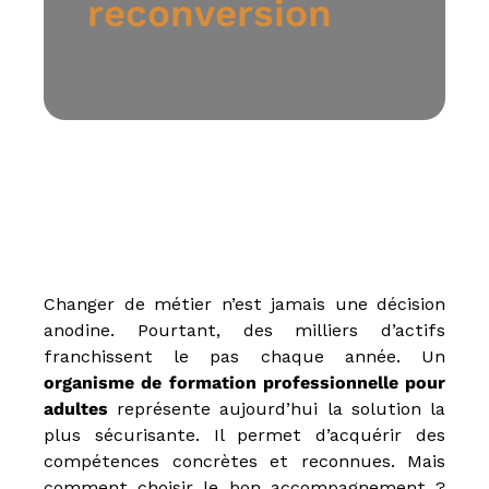
reconversion
u
E
-
l
e
a
r
n
i
n
g
,
f
o
r
Changer de métier n’est jamais une décision
m
a
anodine. Pourtant, des milliers d’actifs
t
franchissent le pas chaque année. Un
e
organisme de formation professionnelle pour
u
r
adultes
représente aujourd’hui la solution la
a
plus sécurisante. Il permet d’acquérir des
u
compétences concrètes et reconnues. Mais
x
m
comment choisir le bon accompagnement ?