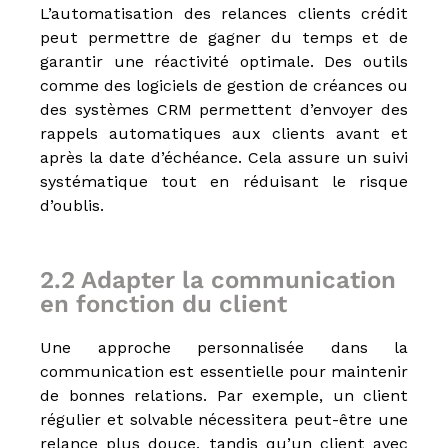
L’automatisation des relances clients crédit
n
n
peut permettre de gagner du temps et de
e
garantir une réactivité optimale. Des outils
l
comme des logiciels de gestion de créances ou
s
e
des systèmes CRM permettent d’envoyer des
t
rappels automatiques aux clients avant et
N
après la date d’échéance. Cela assure un suivi
é
g
systématique tout en réduisant le risque
o
d’oublis.
c
i
a
t
2.2 Adapter la communication
e
en fonction du client
u
r
i
Une approche personnalisée dans la
m
communication est essentielle pour maintenir
m
de bonnes relations. Par exemple, un client
o
b
régulier et solvable nécessitera peut-être une
i
relance plus douce, tandis qu’un client avec