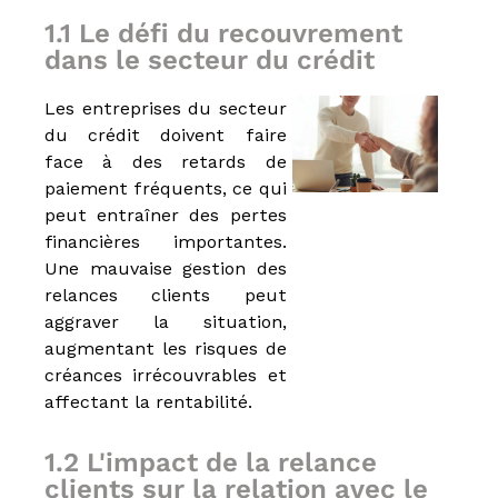
é
1.1 Le défi du recouvrement
t
dans le secteur du crédit
i
e
r
Les entreprises du secteur
s
du crédit doivent faire
d
e
face à des retards de
:
paiement fréquents, ce qui
I
peut entraîner des pertes
O
B
financières importantes.
S
Une mauvaise gestion des
P
relances clients peut
,
I
aggraver la situation,
A
augmentant les risques de
S
créances irrécouvrables et
,
C
affectant la rentabilité.
I
F
,
1.2 L'impact de la relance
I
clients sur la relation avec le
F