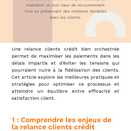
u
maintenir un bon taux de recouvrement
E
tout en préservant des relations durables
-
avec les clients.
l
e
a
r
n
i
Une relance clients crédit bien orchestrée
n
permet de maximiser les paiements dans les
g
,
délais impartis et d’éviter les tensions qui
f
pourraient nuire à la fidélisation des clients.
o
Cet article explore les meilleures pratiques et
r
m
stratégies pour optimiser ce processus et
a
atteindre un équilibre entre efficacité et
t
satisfaction client.
e
u
r
a
1 : Comprendre les enjeux de
u
x
la relance clients crédit
m