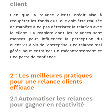
client
P
,
C
Bien que la relance clients crédit vise à
I
récupérer les fonds dus, elle doit être réalisée
P
,
de manière à ne pas détériorer la relation avec
C
le client. La manière dont les relances sont
r
menées peut influencer la perception du
é
d
client vis-à-vis de l’entreprise. Une relance mal
i
gérée peut entraîner un mécontentement et
t
une perte de confiance.
s
a
u
x
2 : Les meilleures pratiques
p
pour une relance clients
r
o
efficace
f
e
2.1 Automatiser les relances
s
s
pour gagner en réactivité
i
o