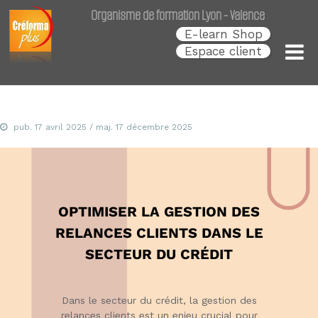
Créforma Plus
C
Organisme de formation Lyon - Valence
r
é
E-learn Shop
f
Espace client
o
r
m
a
P
l
pub.
17 avril 2025
/ maj.
17 décembre 2025
u
s
,
s
p
é
OPTIMISER LA GESTION DES
c
i
RELANCES CLIENTS DANS LE
a
l
SECTEUR DU CRÉDIT
i
s
t
Dans le secteur du crédit, la gestion des
e
d
relances clients est un enjeu crucial pour