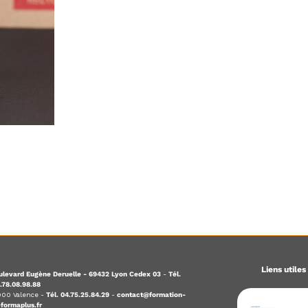
Liens utiles
levard Eugène Deruelle - 69432 Lyon Cedex 03
-
Tél.
.78.08.98.88
6000 Valence -
Tél. 04.75.25.84.29
-
contact@formation-
eformaplus.fr