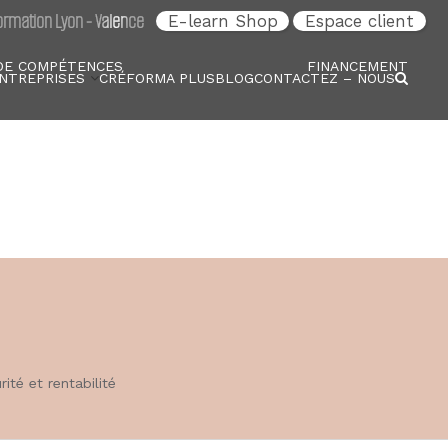
rmation Lyon - Valence
E-learn Shop
Espace client
DE COMPÉTENCES
FINANCEMENT
NTREPRISES
CRÉFORMA PLUS
BLOG
CONTACTEZ – NOUS
ité et rentabilité