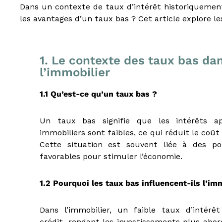
s
Dans un contexte de taux d’intérêt historiquement 
t
les avantages d’un taux bas ? Cet article explore l
e
d
u
E
1. Le contexte des taux bas da
-
l’immobilier
l
e
1.1 Qu’est-ce qu’un taux bas ?
a
r
n
Un taux bas signifie que les intérêts a
i
immobiliers sont faibles, ce qui réduit le coû
n
Cette situation est souvent liée à des po
g
favorables pour stimuler l’économie.
,
f
o
1.2 Pourquoi les taux bas influencent-ils l’im
r
m
Dans l’immobilier, un faible taux d’intérêt 
a
t
crédit, rendant les investissements plus abord