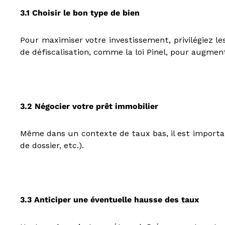
i
t
3.1 Choisir le bon type de bien
s
a
Pour maximiser votre investissement, privilégiez l
u
de défiscalisation, comme la loi Pinel, pour augmen
x
p
r
o
f
3.2 Négocier votre prêt immobilier
e
s
s
Même dans un contexte de taux bas, il est important
i
de dossier, etc.).
o
n
n
e
l
3.3 Anticiper une éventuelle hausse des taux
s
e
t