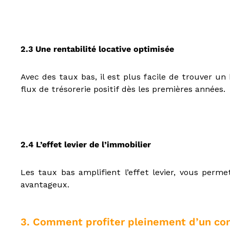
,
I
A
S
,
2.3 Une rentabilité locative optimisée
C
I
Avec des taux bas, il est plus facile de trouver u
F
flux de trésorerie positif dès les premières années.
,
I
F
P
,
2.4 L’effet levier de l’immobilier
C
I
P
Les taux bas amplifient l’effet levier, vous perm
,
avantageux.
C
r
é
3. Comment profiter pleinement d’un co
d