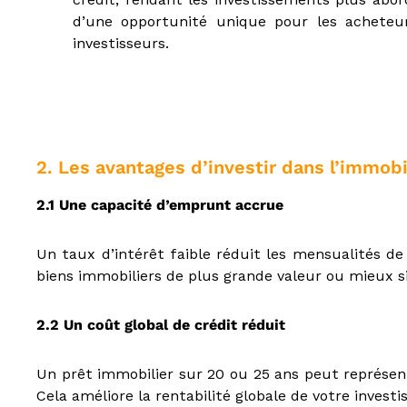
e
d’une opportunité unique pour les achete
u
investisseurs.
r
a
u
x
m
é
2. Les avantages d’investir dans l’immobi
t
i
2.1 Une capacité d’emprunt accrue
e
r
s
Un taux d’intérêt faible réduit les mensualités 
d
biens immobiliers de plus grande valeur ou mieux s
e
:
I
2.2 Un coût global de crédit réduit
O
B
Un prêt immobilier sur 20 ou 25 ans peut représen
S
Cela améliore la rentabilité globale de votre invest
P