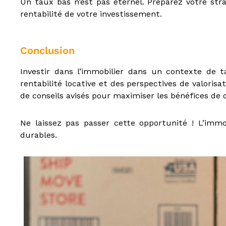
Un taux bas n’est pas éternel. Préparez votre str
N
rentabilité de votre investissement.
é
g
o
Conclusion
c
i
Investir dans l’immobilier dans un contexte de 
a
t
rentabilité locative et des perspectives de valorisa
e
de conseils avisés pour maximiser les bénéfices de 
u
r
Ne laissez pas passer cette opportunité ! L’imm
i
durables.
m
m
o
b
i
l
i
e
r