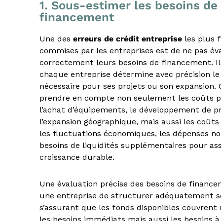
s
1. Sous-estimer les besoins de
t
financement
e
d
Une des
erreurs de crédit entreprise
les plus 
u
commises par les entreprises est de ne pas év
E
correctement leurs besoins de financement. Il
-
chaque entreprise détermine avec précision l
l
e
nécessaire pour ses projets ou son expansion. 
a
prendre en compte non seulement les coûts p
r
l’achat d’équipements, le développement de p
n
l’expansion géographique, mais aussi les coû
i
les fluctuations économiques, les dépenses non
n
besoins de liquidités supplémentaires pour as
g
croissance durable.
,
f
o
Une évaluation précise des besoins de financ
r
une entreprise de structurer adéquatement so
m
s’assurant que les fonds disponibles couvren
a
les besoins immédiats mais aussi les besoins 
t