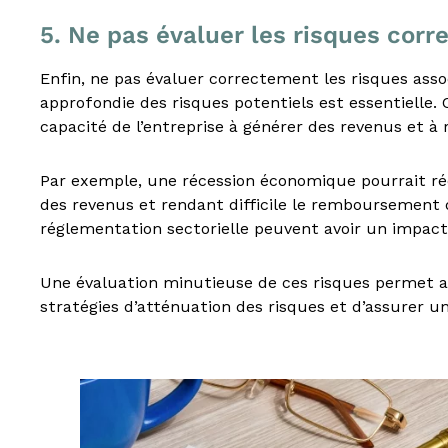
N
5. Ne pas évaluer les risques cor
é
g
Enfin, ne pas évaluer correctement les risques assoc
o
c
approfondie des risques potentiels est essentielle.
i
capacité de l’entreprise à générer des revenus et à
a
t
Par exemple, une récession économique pourrait réd
e
des revenus et rendant difficile le remboursement
u
r
réglementation sectorielle peuvent avoir un impact s
i
m
Une évaluation minutieuse de ces risques permet au
m
stratégies d’atténuation des risques et d’assurer u
o
b
i
l
i
e
r