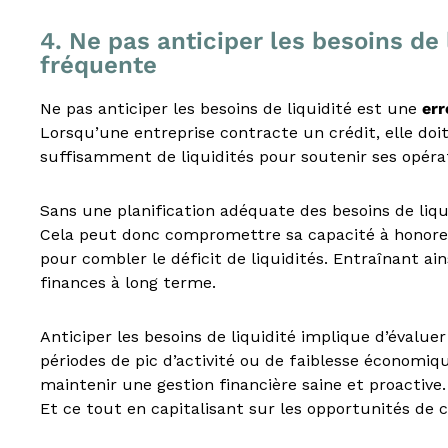
i
t
4. Ne pas anticiper les besoins de 
s
fréquente
a
u
Ne pas anticiper les besoins de liquidité est une
err
x
p
Lorsqu’une entreprise contracte un crédit, elle doit
r
suffisamment de liquidités pour soutenir ses opéra
o
f
Sans une planification adéquate des besoins de liqui
e
Cela peut donc compromettre sa capacité à honorer
s
s
pour combler le déficit de liquidités. Entraînant a
i
finances à long terme.
o
n
Anticiper les besoins de liquidité implique d’évalue
n
périodes de pic d’activité ou de faiblesse économiqu
e
l
maintenir une gestion financière saine et proactive.
s
Et ce tout en capitalisant sur les opportunités de c
e
t