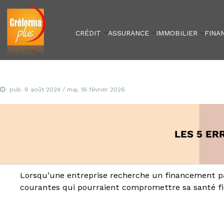
Créforma Plus
C
r
é
CRÉDIT
ASSURANCE
IMMOBILIER
FINA
f
o
r
m
a
P
pub.
8 août 2024
/ maj.
16 février 2026
l
u
s
,
LES 5 ER
s
p
é
c
Lorsqu’une entreprise recherche un financement par l
i
courantes qui pourraient compromettre sa santé finan
a
l
i