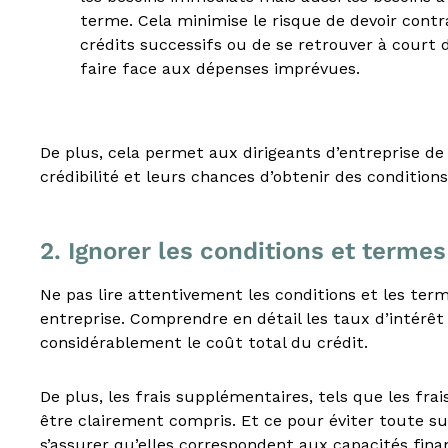
e
terme. Cela minimise le risque de devoir contr
u
crédits successifs ou de se retrouver à court d
r
faire face aux dépenses imprévues.
a
u
x
m
De plus, cela permet aux dirigeants d’entreprise de 
é
crédibilité et leurs chances d’obtenir des conditions
t
i
e
2. Ignorer les conditions et termes
r
s
d
Ne pas lire attentivement les conditions et les te
e
entreprise. Comprendre en détail les taux d’intérê
:
considérablement le coût total du crédit.
I
O
B
De plus, les frais supplémentaires, tels que les fra
S
être clairement compris. Et ce pour éviter toute s
P
s’assurer qu’elles correspondent aux capacités fina