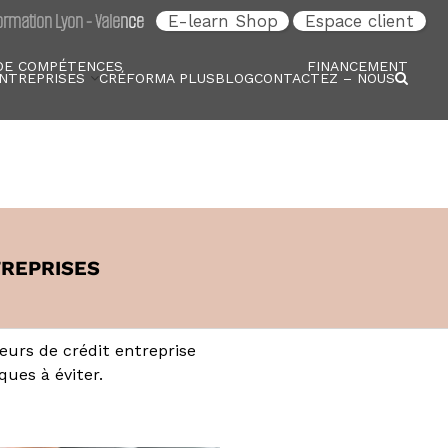
rmation Lyon - Valence
E-learn Shop
Espace client
DE COMPÉTENCES
FINANCEMENT
NTREPRISES
CRÉFORMA PLUS
BLOG
CONTACTEZ – NOUS
TREPRISES
reurs de crédit entreprise
ques à éviter.