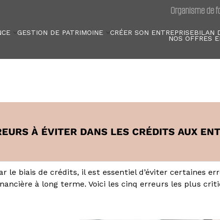
Organisme de fo
NCE
GESTION DE PATRIMOINE
CRÉER SON ENTREPRISE
BILAN 
NOS OFFRES E
REURS À ÉVITER DANS LES CRÉDITS AUX EN
e biais de crédits, il est essentiel d’éviter certaines er
cière à long terme. Voici les cinq erreurs les plus criti