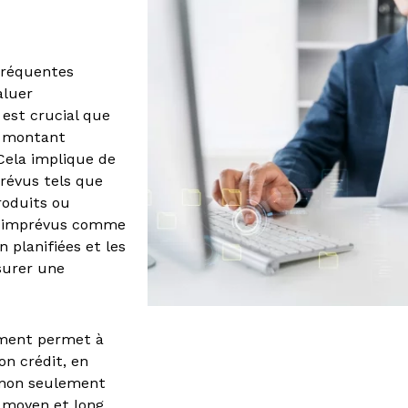
fréquentes
aluer
 est crucial que
e montant
Cela implique de
révus tels que
roduits ou
ts imprévus comme
 planifiées et les
surer une
ement permet à
n crédit, en
t non seulement
à moyen et long