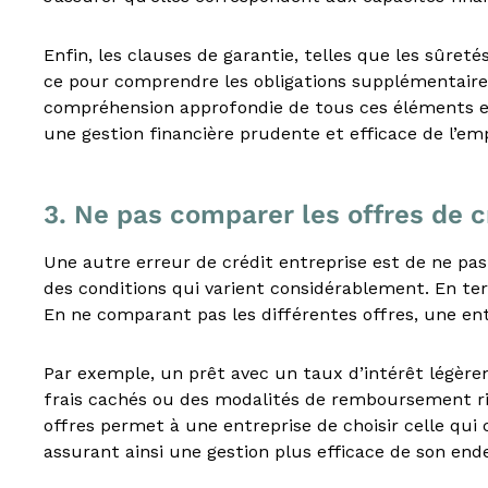
,
I
Enfin, les clauses de garantie, telles que les sûret
A
S
ce pour comprendre les obligations supplémentaire
,
compréhension approfondie de tous ces éléments est
C
une gestion financière prudente et efficace de l’em
I
F
,
3. Ne pas comparer les offres de c
I
F
Une autre erreur de crédit entreprise est de ne pa
P
,
des conditions qui varient considérablement. En ter
C
En ne comparant pas les différentes offres, une entr
I
P
Par exemple, un prêt avec un taux d’intérêt légère
,
frais cachés ou des modalités de remboursement ri
C
r
offres permet à une entreprise de choisir celle qui 
é
assurant ainsi une gestion plus efficace de son en
d