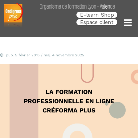
Créforma Plus
C
Organisme de formation Lyon - Valence
r
é
E-learn Shop
f
Espace client
o
r
m
a
P
l
pub.
5 février 2018
/ maj.
4 novembre 2025
u
s
,
s
p
é
LA FORMATION
c
i
PROFESSIONNELLE EN LIGNE
a
l
CRÉFORMA PLUS
i
s
t
e
d