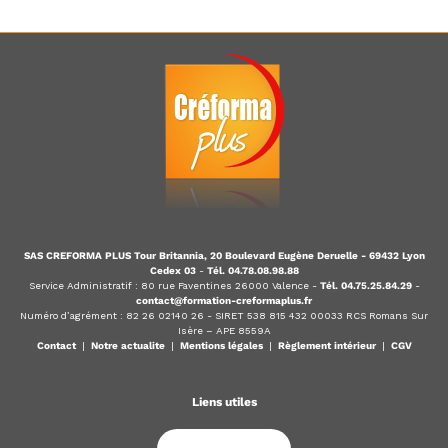
l
i
e
r
SAS CREFORMA PLUS Tour Britannia, 20 Boulevard Eugène Deruelle - 69432 Lyon
Cedex 03
-
Tél. 04.78.08.98.88
Service Administratif : 80 rue Faventines 26000 Valence -
Tél. 04.75.25.84.29
-
contact@formation-creformaplus.fr
Numéro d’agrément : 82 26 02140 26 - SIRET 538 815 432 00033 RCS Romans Sur
Isère – APE 8559A
Contact
|
Notre actualite
|
Mentions légales
|
Règlement intérieur
|
CGV
Liens utiles