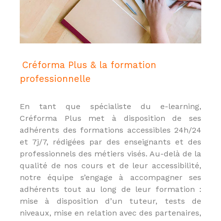
P
,
C
I
P
,
C
Créforma Plus & la formation
r
professionnelle
é
d
i
t
En tant que spécialiste du e-learning,
s
Créforma Plus met à disposition de ses
a
adhérents des formations accessibles 24h/24
u
x
et 7j/7, rédigées par des enseignants et des
p
professionnels des métiers visés. Au-delà de la
r
qualité de nos cours et de leur accessibilité,
o
f
notre équipe s’engage à accompagner ses
e
adhérents tout au long de leur formation :
s
mise à disposition d’un tuteur, tests de
s
i
niveaux, mise en relation avec des partenaires,
o