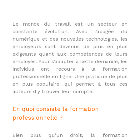
u
E
-
l
Le monde du travail est un secteur en
e
constante évolution. Avec l’apogée du
a
r
numérique et des nouvelles technologies, les
n
employeurs sont devenus de plus en plus
i
exigeants quant aux compétences de leurs
n
g
employés. Pour s’adapter à cette demande, les
,
individus ont recours à la formation
f
professionnelle en ligne. Une pratique de plus
o
r
en plus populaire, qui permet à tous ces
m
acteurs d’y trouver leur compte.
a
t
e
En quoi consiste la formation
u
r
professionnelle ?
a
u
x
Bien plus qu’un droit, la formation
m