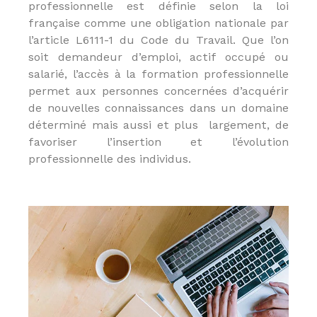
professionnelle est définie selon la loi
é
française comme une obligation nationale par
t
i
l’article L6111-1 du Code du Travail. Que l’on
e
soit demandeur d’emploi, actif occupé ou
r
salarié, l’accès à la formation professionnelle
s
d
permet aux personnes concernées d’acquérir
e
de nouvelles connaissances dans un domaine
:
déterminé mais aussi et plus largement, de
I
O
favoriser l’insertion et l’évolution
B
professionnelle des individus.
S
P
,
I
A
S
,
C
I
F
,
I
F