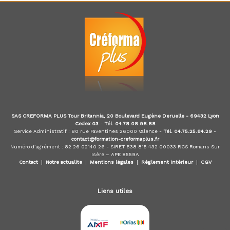
d
u
E
-
l
e
a
r
n
i
n
g
SAS CREFORMA PLUS Tour Britannia, 20 Boulevard Eugène Deruelle - 69432 Lyon
,
Cedex 03
-
Tél. 04.78.08.98.88
f
Service Administratif : 80 rue Faventines 26000 Valence -
Tél. 04.75.25.84.29
-
o
contact@formation-creformaplus.fr
r
Numéro d’agrément : 82 26 02140 26 - SIRET 538 815 432 00033 RCS Romans Sur
m
Isère – APE 8559A
Contact
|
Notre actualite
|
Mentions légales
|
Règlement intérieur
|
CGV
a
t
e
Liens utiles
u
r
a
u
x