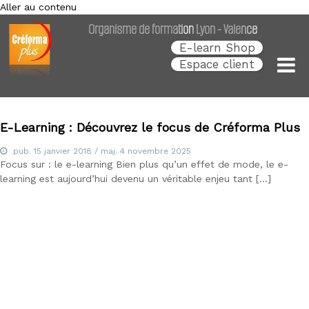
Aller au contenu
Créforma Plus
C
Organisme de formation Lyon - Valence
r
é
E-learn Shop
f
Espace client
o
r
m
a
P
E-Learning : Découvrez le focus de Créforma Plus
l
u
pub.
15 janvier 2018
/ maj.
4 novembre 2025
s
Focus sur : le e-learning Bien plus qu’un effet de mode, le e-
,
learning est aujourd’hui devenu un véritable enjeu tant […]
s
p
é
c
i
a
l
i
s
t
e