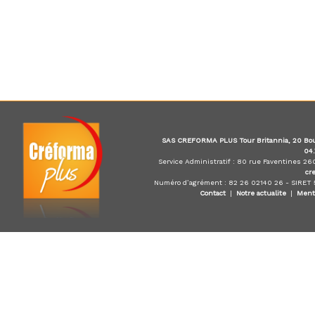
i
s
t
e
d
u
E
-
l
e
SAS CREFORMA PLUS Tour Britannia, 20 Bou
a
04
Service Administratif : 80 rue Faventines 2
r
cr
n
Numéro d’agrément : 82 26 02140 26 - SIRET
i
Contact
|
Notre actualite
|
Ment
n
g
,
f
o
r
m
a