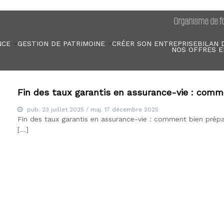
Organisme de fo
NCE
GESTION DE PATRIMOINE
CRÉER SON ENTREPRISE
BILAN 
NOS OFFRES E
Fin des taux garantis en assurance-vie : comme
pub.
23 juillet 2025
/ maj.
17 décembre 2025
Fin des taux garantis en assurance-vie : comment bien prépa
[…]