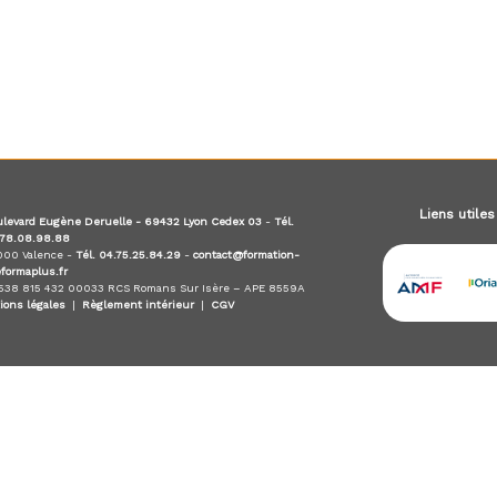
Liens utiles
levard Eugène Deruelle - 69432 Lyon Cedex 03
-
Tél.
.78.08.98.88
6000 Valence -
Tél. 04.75.25.84.29
-
contact@formation-
eformaplus.fr
 538 815 432 00033 RCS Romans Sur Isère – APE 8559A
ions légales
|
Règlement intérieur
|
CGV