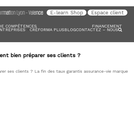
rmation Lyon - Valence
E-learn Shop
Espace client
DE COMPÉTENCES
FINANCEMENT
NTREPRISES
CRÉFORMA PLUS
BLOG
CONTACTEZ – NOUS
nt bien préparer ses clients ?
rer ses clients ? La fin des taux garantis assurance-vie marque