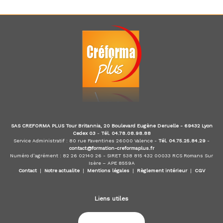
d
u
E
-
l
e
a
r
n
i
n
g
,
f
SAS CREFORMA PLUS Tour Britannia, 20 Boulevard Eugène Deruelle - 69432 Lyon
o
Cedex 03
-
Tél. 04.78.08.98.88
r
Service Administratif : 80 rue Faventines 26000 Valence -
Tél. 04.75.25.84.29
-
contact@formation-creformaplus.fr
m
Numéro d’agrément : 82 26 02140 26 - SIRET 538 815 432 00033 RCS Romans Sur
a
Isère – APE 8559A
t
Contact
|
Notre actualite
|
Mentions légales
|
Règlement intérieur
|
CGV
e
u
r
Liens utiles
a
u
x