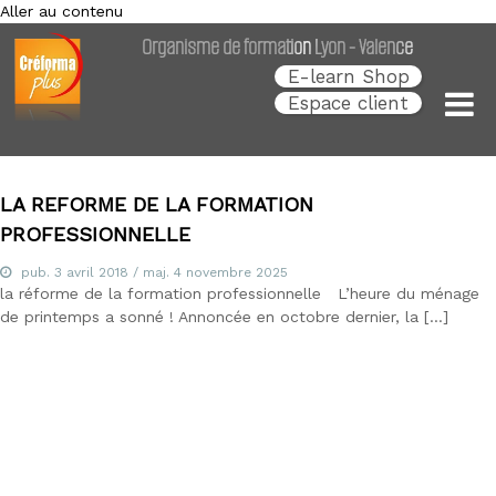
Aller au contenu
Créforma Plus
C
Organisme de formation Lyon - Valence
r
é
E-learn Shop
f
Espace client
o
r
m
a
P
LA REFORME DE LA FORMATION
l
PROFESSIONNELLE
u
s
pub.
,
3 avril 2018
/ maj.
4 novembre 2025
la réforme de la formation professionnelle L’heure du ménage
s
p
de printemps a sonné ! Annoncée en octobre dernier, la […]
é
c
i
a
l
i
s
t
e