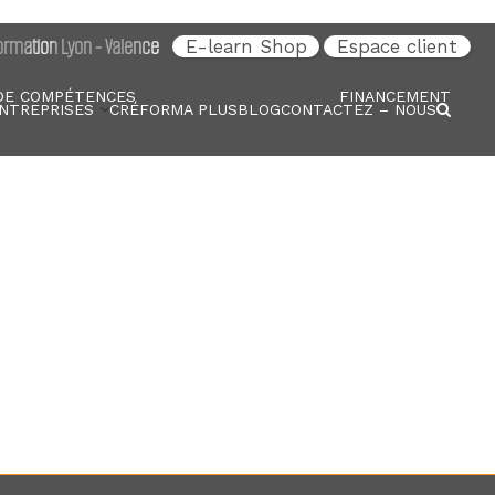
rmation Lyon - Valence
E-learn Shop
Espace client
DE COMPÉTENCES
FINANCEMENT
NTREPRISES
CRÉFORMA PLUS
BLOG
CONTACTEZ – NOUS