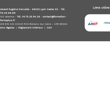
Liens utiles
levard Eugène Deruelle - 69432 Lyon Cedex 03
-
Tél.
.78.08.98.88
6000 Valence -
Tél. 04.75.25.84.29
-
contact@formation-
eformaplus.fr
 538 815 432 00033 RCS Romans Sur Isère – APE 8559A
ions légales
|
Règlement intérieur
|
CGV