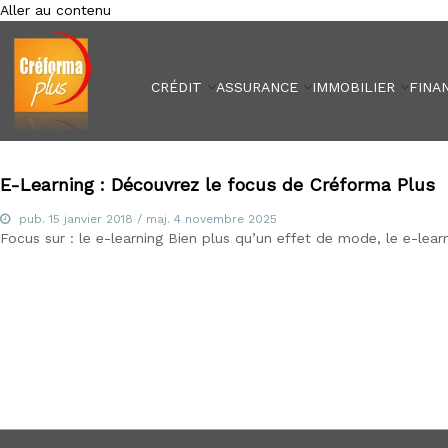
Aller au contenu
Créforma Plus
C
r
é
CRÉDIT
ASSURANCE
IMMOBILIER
FINA
f
o
r
m
a
E-Learning : Découvrez le focus de Créforma Plus
P
pub.
l
15 janvier 2018
/ maj.
4 novembre 2025
Focus sur : le e-learning Bien plus qu’un effet de mode, le e-lear
u
s
,
s
p
é
c
i
a
l