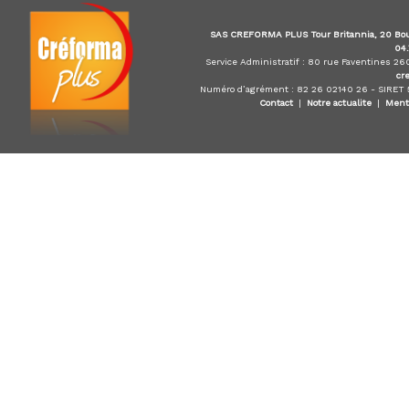
i
s
SAS CREFORMA PLUS Tour Britannia, 20 Bou
t
04
e
Service Administratif : 80 rue Faventines 2
cr
d
Numéro d’agrément : 82 26 02140 26 - SIRET
u
Contact
|
Notre actualite
|
Ment
E
-
l
e
a
r
n
i
n
g
,
f
o
r
m
a