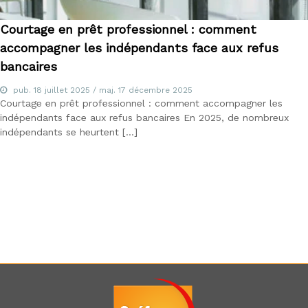
u
E
Courtage en prêt professionnel : comment
-
l
accompagner les indépendants face aux refus
e
bancaires
a
r
pub.
18 juillet 2025
/ maj.
17 décembre 2025
n
Courtage en prêt professionnel : comment accompagner les
i
indépendants face aux refus bancaires En 2025, de nombreux
n
indépendants se heurtent […]
g
,
f
o
r
m
a
t
e
u
r
a
u
x
m