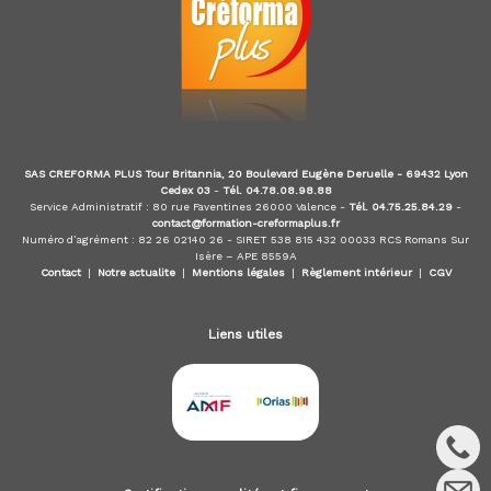
é
t
i
e
r
s
d
e
:
SAS CREFORMA PLUS Tour Britannia, 20 Boulevard Eugène Deruelle - 69432 Lyon
Cedex 03
-
Tél. 04.78.08.98.88
I
Service Administratif : 80 rue Faventines 26000 Valence -
Tél. 04.75.25.84.29
-
O
contact@formation-creformaplus.fr
B
Numéro d’agrément : 82 26 02140 26 - SIRET 538 815 432 00033 RCS Romans Sur
S
Isère – APE 8559A
P
Contact
|
Notre actualite
|
Mentions légales
|
Règlement intérieur
|
CGV
,
I
A
Liens utiles
S
,
C
I
F
,
I
F