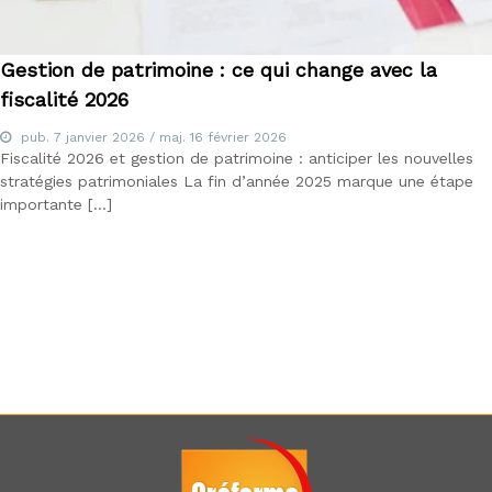
d
u
E
Gestion de patrimoine : ce qui change avec la
-
l
fiscalité 2026
e
a
pub.
7 janvier 2026
/ maj.
16 février 2026
r
Fiscalité 2026 et gestion de patrimoine : anticiper les nouvelles
n
stratégies patrimoniales La fin d’année 2025 marque une étape
i
importante […]
n
g
,
f
o
r
m
a
t
e
u
r
a
u
x