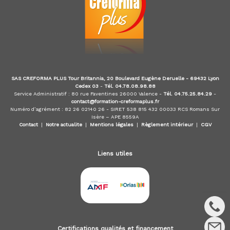
m
é
t
i
e
r
s
d
SAS CREFORMA PLUS Tour Britannia, 20 Boulevard Eugène Deruelle - 69432 Lyon
e
Cedex 03
-
Tél. 04.78.08.98.88
:
Service Administratif : 80 rue Faventines 26000 Valence -
Tél. 04.75.25.84.29
-
I
contact@formation-creformaplus.fr
Numéro d’agrément : 82 26 02140 26 - SIRET 538 815 432 00033 RCS Romans Sur
O
Isère – APE 8559A
B
Contact
|
Notre actualite
|
Mentions légales
|
Règlement intérieur
|
CGV
S
P
,
Liens utiles
I
A
S
,
C
I
F
,
Certifications qualités et financement