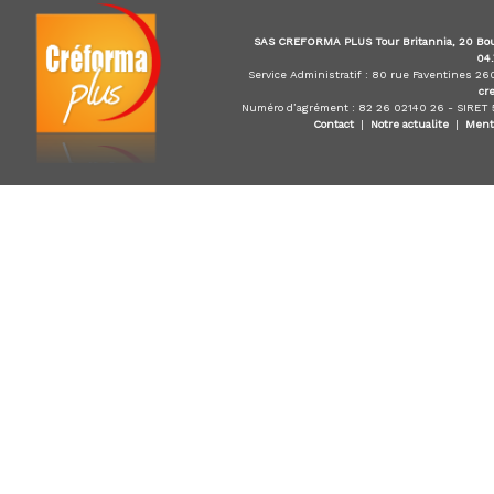
i
s
SAS CREFORMA PLUS Tour Britannia, 20 Bou
t
04
e
Service Administratif : 80 rue Faventines 2
cr
d
Numéro d’agrément : 82 26 02140 26 - SIRET
u
Contact
|
Notre actualite
|
Ment
E
-
l
e
a
r
n
i
n
g
,
f
o
r
m
a