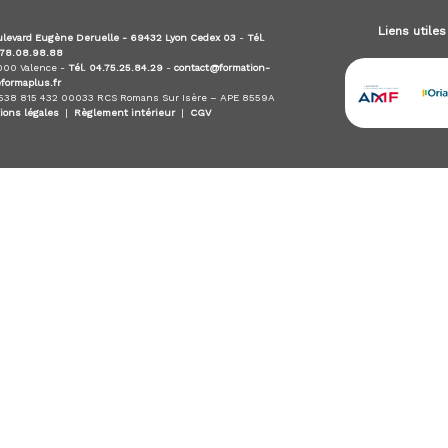
Liens utiles
levard Eugène Deruelle - 69432 Lyon Cedex 03
-
Tél.
.78.08.98.88
6000 Valence -
Tél. 04.75.25.84.29
-
contact@formation-
eformaplus.fr
 538 815 432 00033 RCS Romans Sur Isère – APE 8559A
ions légales
|
Règlement intérieur
|
CGV