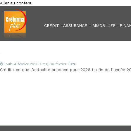
Aller au contenu
Créforma Plus
C
r
é
CRÉDIT
ASSURANCE
IMMOBILIER
FINA
f
o
r
m
a
P
pub.
l
4 février 2026
/ maj.
16 février 2026
Crédit : ce que l’actualité annonce pour 2026 La fin de l’année 2
u
s
,
s
p
é
c
i
a
l