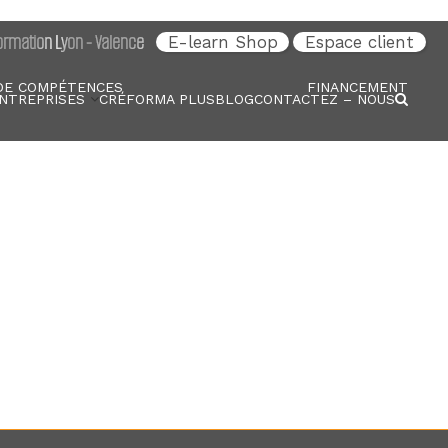
rmation Lyon - Valence
E-learn Shop
Espace client
DE COMPÉTENCES
FINANCEMENT
NTREPRISES
CRÉFORMA PLUS
BLOG
CONTACTEZ – NOUS