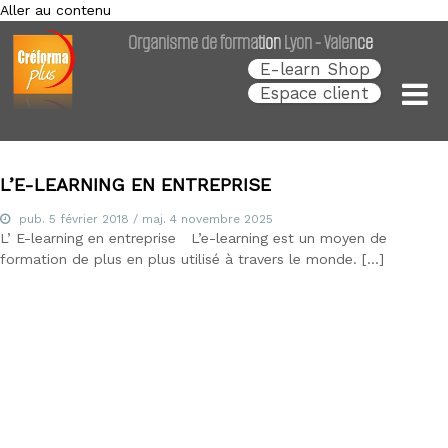
Aller au contenu
Créforma Plus
C
Organisme de formation Lyon - Valence
r
é
E-learn Shop
f
Espace client
o
r
m
a
P
L’E-LEARNING EN ENTREPRISE
l
u
pub.
5 février 2018
/ maj.
4 novembre 2025
s
L’ E-learning en entreprise L’e-learning est un moyen de
,
formation de plus en plus utilisé à travers le monde. […]
s
p
é
c
i
a
l
i
s
t
e