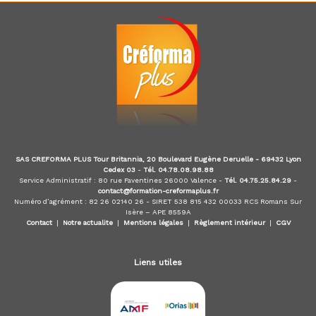
d
u
E
-
l
e
a
r
n
i
n
g
SAS CREFORMA PLUS Tour Britannia, 20 Boulevard Eugène Deruelle - 69432 Lyon
,
Cedex 03
-
Tél. 04.78.08.98.88
f
Service Administratif : 80 rue Faventines 26000 Valence -
Tél. 04.75.25.84.29
-
o
contact@formation-creformaplus.fr
r
Numéro d’agrément : 82 26 02140 26 - SIRET 538 815 432 00033 RCS Romans Sur
m
Isère – APE 8559A
Contact
|
Notre actualite
|
Mentions légales
|
Règlement intérieur
|
CGV
a
t
e
Liens utiles
u
r
a
u
x