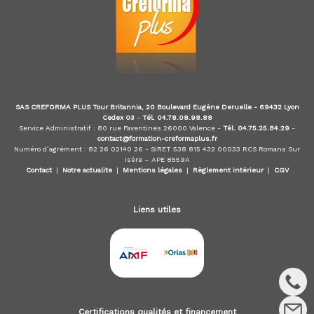
m
é
t
i
e
r
s
d
SAS CREFORMA PLUS Tour Britannia, 20 Boulevard Eugène Deruelle - 69432 Lyon
e
Cedex 03
-
Tél. 04.78.08.98.88
:
Service Administratif : 80 rue Faventines 26000 Valence -
Tél. 04.75.25.84.29
-
I
contact@formation-creformaplus.fr
Numéro d’agrément : 82 26 02140 26 - SIRET 538 815 432 00033 RCS Romans Sur
O
Isère – APE 8559A
B
Contact
|
Notre actualite
|
Mentions légales
|
Règlement intérieur
|
CGV
S
P
,
Liens utiles
I
A
S
,
C
I
F
,
Certifications qualités et financement