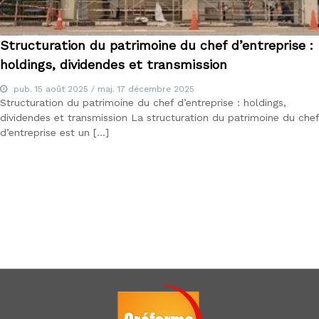
d
u
E
Structuration du patrimoine du chef d’entreprise :
-
l
holdings, dividendes et transmission
e
a
pub.
15 août 2025
/ maj.
17 décembre 2025
r
Structuration du patrimoine du chef d’entreprise : holdings,
n
dividendes et transmission La structuration du patrimoine du chef
i
d’entreprise est un […]
n
g
,
f
o
r
m
a
t
e
u
r
a
u
x