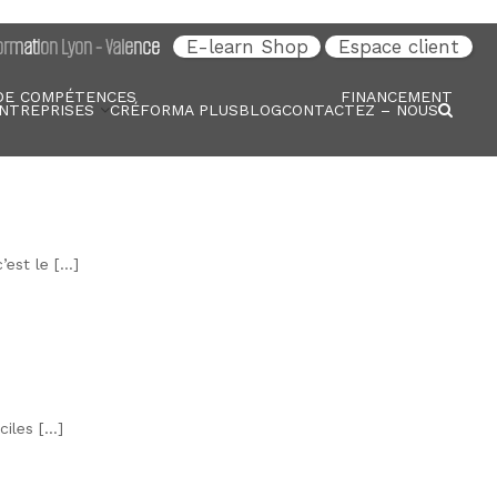
rmation Lyon - Valence
E-learn Shop
Espace client
DE COMPÉTENCES
FINANCEMENT
NTREPRISES
CRÉFORMA PLUS
BLOG
CONTACTEZ – NOUS
’est le […]
ciles […]