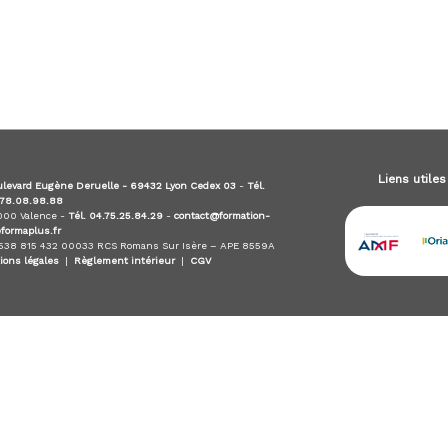
Liens utiles
levard Eugène Deruelle - 69432 Lyon Cedex 03
-
Tél.
.78.08.98.88
6000 Valence -
Tél. 04.75.25.84.29
-
contact@formation-
eformaplus.fr
 538 815 432 00033 RCS Romans Sur Isère – APE 8559A
ions légales
|
Règlement intérieur
|
CGV