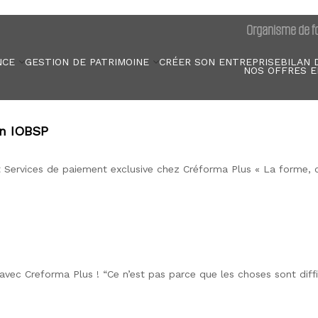
Organisme de fo
NCE
GESTION DE PATRIMOINE
CRÉER SON ENTREPRISE
BILAN 
NOS OFFRES E
on IOBSP
Services de paiement exclusive chez Créforma Plus « La forme, c
ec Creforma Plus ! “Ce n’est pas parce que les choses sont diffi