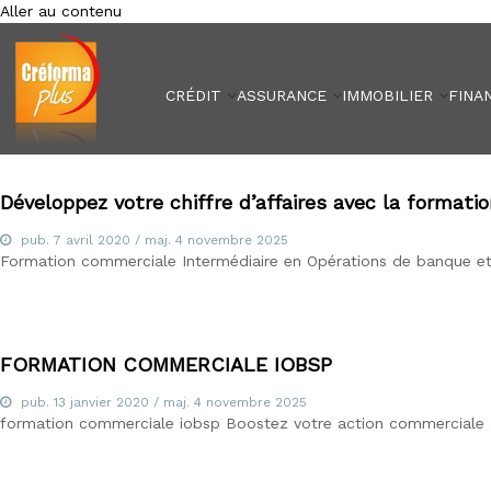
Aller au contenu
Créforma Plus
C
r
é
CRÉDIT
ASSURANCE
IMMOBILIER
FINA
f
o
r
m
a
Développez votre chiffre d’affaires avec la formati
P
pub.
l
7 avril 2020
/ maj.
4 novembre 2025
Formation commerciale Intermédiaire en Opérations de banque et 
u
s
,
s
p
FORMATION COMMERCIALE IOBSP
é
c
pub.
13 janvier 2020
/ maj.
4 novembre 2025
formation commerciale iobsp Boostez votre action commerciale av
i
a
l