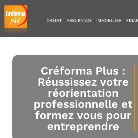
Créforma Plus
C
r
é
CRÉDIT
ASSURANCE
IMMOBILIER
FINA
f
o
r
m
a
P
l
Créforma Plus :
u
s
Réussissez votre
,
s
réorientation
p
é
professionnelle et
c
formez vous pour
i
a
entreprendre
l
i