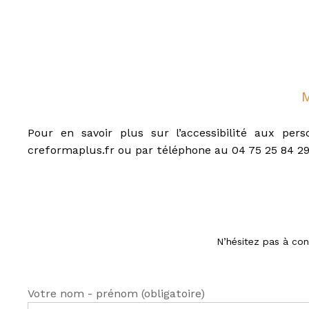
N
é
g
o
c
i
M
a
t
e
Pour en savoir plus sur l’accessibilité aux pe
u
creformaplus.fr ou par téléphone au 04 75 25 84 2
r
i
m
m
o
b
N’hésitez pas à con
i
l
i
e
Votre nom - prénom (obligatoire)
r