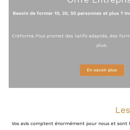
i
t
Besoin de former 10, 20, 50 personnes et plus ? In
s
a
u
x
Créforma Plus promet des tarifs adaptés, des form
p
r
plus.
o
f
e
s
En savoir plus
s
i
o
n
n
e
Les
l
s
e
Vos avis comptent énormément pour nous et sont l
t