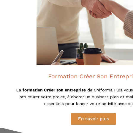
e
u
r
a
u
x
m
é
t
i
e
r
Formation Créer Son Entrepr
s
d
La
formation Créer son entreprise
de Créforma Plus vou
e
structurer votre projet, élaborer un business plan et maî
:
essentiels pour lancer votre activité avec s
I
O
B
En savoir plus
S
P