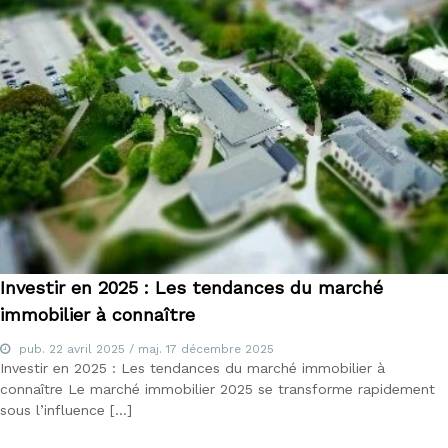
m
é
t
i
e
r
s
d
e
:
I
O
B
S
P
Investir en 2025 : Les tendances du marché
,
I
immobilier à connaître
A
S
pub.
22 avril 2025
/ maj.
17 décembre 2025
,
Investir en 2025 : Les tendances du marché immobilier à
C
connaître Le marché immobilier 2025 se transforme rapidement
I
sous l’influence […]
F
,