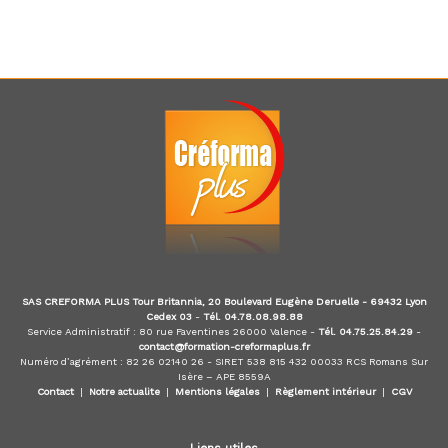
SAS CREFORMA PLUS Tour Britannia, 20 Boulevard Eugène Deruelle - 69432 Lyon
Cedex 03
-
Tél. 04.78.08.98.88
Service Administratif : 80 rue Faventines 26000 Valence -
Tél. 04.75.25.84.29
-
contact@formation-creformaplus.fr
Numéro d’agrément : 82 26 02140 26 - SIRET 538 815 432 00033 RCS Romans Sur
Isère – APE 8559A
Contact
|
Notre actualite
|
Mentions légales
|
Règlement intérieur
|
CGV
Liens utiles