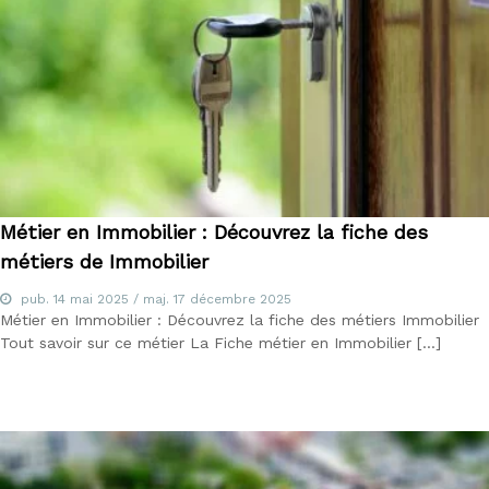
d
u
E
-
l
e
a
r
n
i
n
Métier en Immobilier : Découvrez la fiche des
g
,
métiers de Immobilier
f
o
pub.
14 mai 2025
/ maj.
17 décembre 2025
r
Métier en Immobilier : Découvrez la fiche des métiers Immobilier
m
Tout savoir sur ce métier La Fiche métier en Immobilier […]
a
t
e
u
r
a
u
x