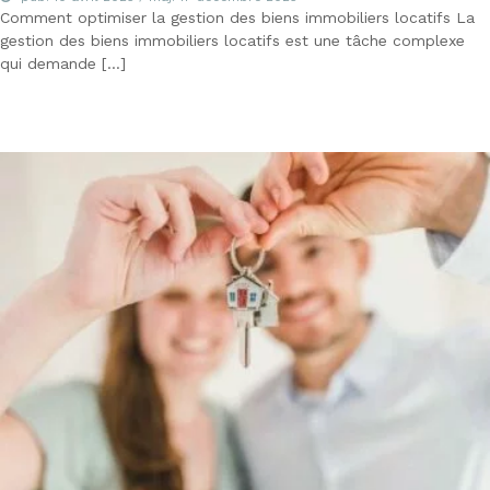
i
Comment optimiser la gestion des biens immobiliers locatifs La
o
gestion des biens immobiliers locatifs est une tâche complexe
n
n
qui demande […]
e
l
s
e
t
N
é
g
o
c
i
a
t
e
u
r
i
m
m
o
b